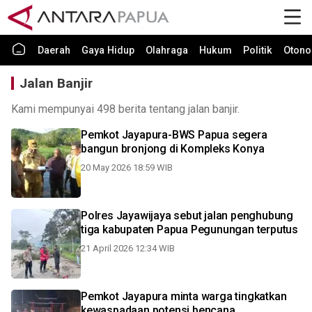
Daerah
Gaya Hidup
Olahraga
Hukum
Politik
Otono
Jalan Banjir
Kami mempunyai 498 berita tentang jalan banjir.
Pemkot Jayapura-BWS Papua segera
bangun bronjong di Kompleks Konya
20 May 2026 18:59 WIB
Polres Jayawijaya sebut jalan penghubung
tiga kabupaten Papua Pegunungan terputus
21 April 2026 12:34 WIB
Pemkot Jayapura minta warga tingkatkan
kewaspadaan potensi bencana