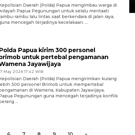
Kepolisian Daerah (Polda) Papua mengimbau warga di
14 March 2022 15:11 WIB, 2022
wilayah Papua Pegunungan untuk selalu mentaati
rambu-rambu lalu lintas saat berkendara di jalan raya,
guna mencegah terjadinya kecelakaan. ...
Polda Papua kirim 300 personel
brimob untuk pertebal pengamanan
Wamena Jayawijaya
17 May 2026 17:42 WIB
Kepolisian Daerah (Polda) Papua mengirimkan kurang
lebih 300 personel Brimob untuk mempertebal
pengamanan di Wamena, Kabupaten Jayawijaya,
Papua Pegunungan guna mencegah terjadinya konflik
perang ...
6
7
8
9
10
»