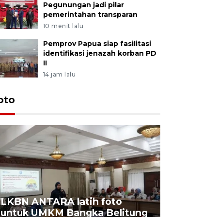
Pegunungan jadi pilar
pemerintahan transparan
10 menit lalu
Pemprov Papua siap fasilitasi
identifikasi jenazah korban PD
II
14 jam lalu
oto
LKBN ANTARA latih foto
untuk UMKM Bangka Belitung
Agrowisa