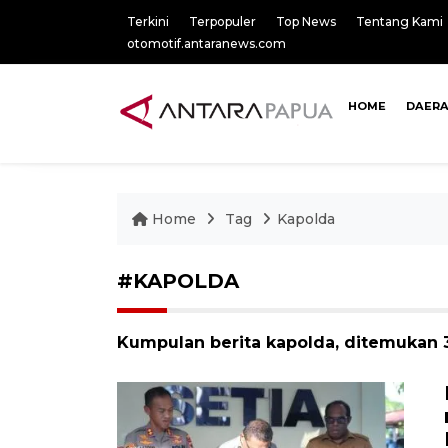
Terkini
Terpopuler
Top News
Tentang Kami
otomotif.antaranews.com
HOME
DAER
Home
Tag
Kapolda
#KAPOLDA
Kumpulan berita kapolda, ditemukan 3