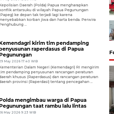
Kepolisian Daerah (Polda) Papua mengharapkan
konflik antarsuku di wilayah Papua Pegunungan
(Papeg) ke depan tak terjadi lagi karena
menyebabkan korban jiwa dan harta benda. Perwira
Penghubung ...
Kemendagri kirim tim pendamping
penyusunan raperdasus di Papua
F
Pegunungan
29 May 2026 17:40 WIB
Kementerian Dalam Negeri (Kemendagri) RI mengirim
tim pendamping penyusunan rancangan peraturan
daerah khusus (Raperdasus) dan rancangan peraturan
daerah provinsi (Raperdasi) tentang pencegahan ...
Polda mengimbau warga di Papua
Antara Biro Papua
Pegunungan taat rambu lalu lintas
bersilahturahmi dengan
Pendam XVII/Cenderawasih
26 May 2026 9:23 WIB