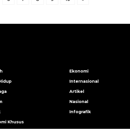
h
Ekonomi
Hidup
Internasional
aga
Artikel
m
Nasional
k
Infografik
mi Khusus