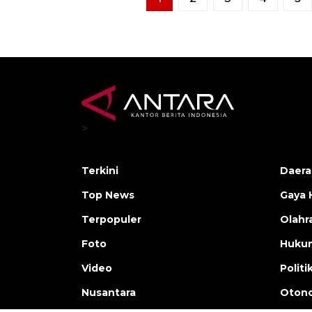
>
Terkini
Daera
Top News
Gaya 
Terpopuler
Olahr
Foto
Huku
Video
Politi
Nusantara
Otono