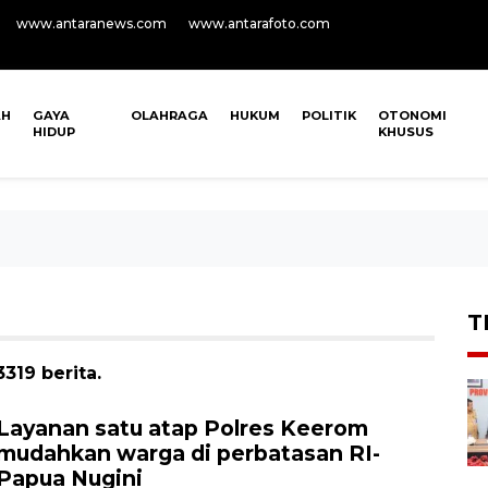
www.antaranews.com
www.antarafoto.com
AH
GAYA
OLAHRAGA
HUKUM
POLITIK
OTONOMI
HIDUP
KHUSUS
T
319 berita.
Layanan satu atap Polres Keerom
mudahkan warga di perbatasan RI-
Papua Nugini