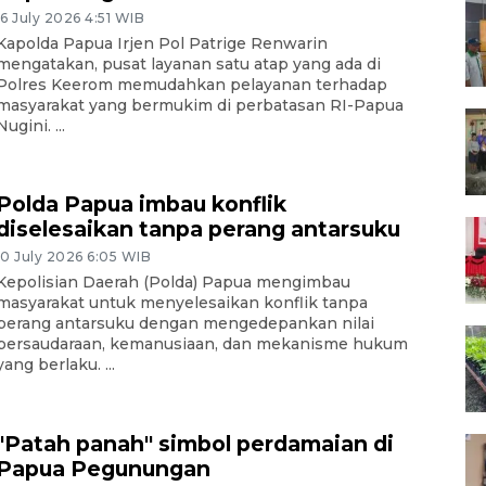
16 July 2026 4:51 WIB
Kapolda Papua Irjen Pol Patrige Renwarin
mengatakan, pusat layanan satu atap yang ada di
Polres Keerom memudahkan pelayanan terhadap
masyarakat yang bermukim di perbatasan RI-Papua
Nugini. ...
Polda Papua imbau konflik
diselesaikan tanpa perang antarsuku
10 July 2026 6:05 WIB
Kepolisian Daerah (Polda) Papua mengimbau
masyarakat untuk menyelesaikan konflik tanpa
perang antarsuku dengan mengedepankan nilai
persaudaraan, kemanusiaan, dan mekanisme hukum
yang berlaku. ...
"Patah panah" simbol perdamaian di
Papua Pegunungan