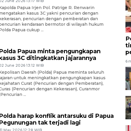
02 June 2026 13:17 WIB
Kapolda Papua Irjen Pol. Patrige R. Renwarin
mengatakan kasus 3C yakni pencurian dengan
kekerasan, pencurian dengan pemberatan dan
pencurian kendaraan bermotor di wilayah hukum
Polda Papua cukup ...
P
t
Polda Papua minta pengungkapan
p
kasus 3C ditingkatkan jajarannya
6 m
02 June 2026 13:12 WIB
Kepolisan Daerah (Polda) Papua meminta seluruh
jajaran untuk meningkatkan pengungkapan kasus
kejahatan Curat (Pencurian dengan Pemberatan),
Curas (Pencurian dengan Kekerasan), Curanmor
(Pencurian ...
Polda harap konflik antarsuku di Papua
Pegunungan tak terjadi lagi
31 May 2026 12:28 WIB