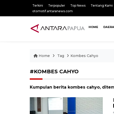
Terkini
Terpopuler
Top News
Tentang Kami
otomotif.antaranews.com
HOME
DAER
Home
Tag
Kombes Cahyo
#KOMBES CAHYO
Kumpulan berita kombes cahyo, ditem