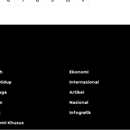
6
7
8
9
10
»
h
Ekonomi
Hidup
Internasional
aga
Artikel
m
Nasional
k
Infografik
mi Khusus