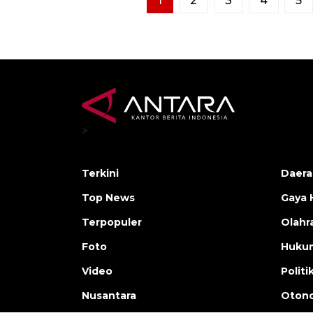
1
2
3
4
5
>
Terkini
Daera
Top News
Gaya 
Terpopuler
Olahr
Foto
Huku
Video
Politi
Nusantara
Otono