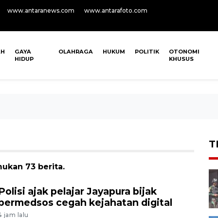
www.antaranews.com
www.antarafoto.com
AH
GAYA
OLAHRAGA
HUKUM
POLITIK
OTONOMI
HIDUP
KHUSUS
T
ukan 73 berita.
Polisi ajak pelajar Jayapura bijak
bermedsos cegah kejahatan digital
4 jam lalu