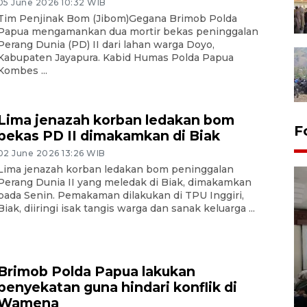
05 June 2026 10:32 WIB
Tim Penjinak Bom (Jibom)Gegana Brimob Polda
Papua mengamankan dua mortir bekas peninggalan
Perang Dunia (PD) II dari lahan warga Doyo,
Kabupaten Jayapura. Kabid Humas Polda Papua
Kombes ...
Lima jenazah korban ledakan bom
F
bekas PD II dimakamkan di Biak
02 June 2026 13:26 WIB
Lima jenazah korban ledakan bom peninggalan
Perang Dunia II yang meledak di Biak, dimakamkan
pada Senin. Pemakaman dilakukan di TPU Inggiri,
Biak, diiringi isak tangis warga dan sanak keluarga ...
Antara Biro Papua
Brimob Polda Papua lakukan
bersilahturahmi dengan
penyekatan guna hindari konflik di
Pendam XVII/Cenderawasih
Wamena