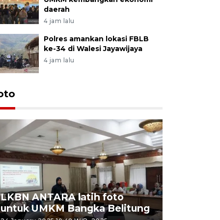
daerah
4 jam lalu
Polres amankan lokasi FBLB
ke-34 di Walesi Jayawijaya
4 jam lalu
oto
LKBN ANTARA latih foto
untuk UMKM Bangka Belitung
Agrowisa