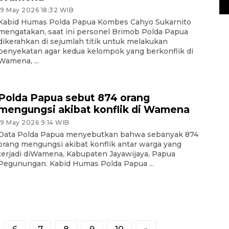
14 March 2022 15:11 WIB, 2022
19 May 2026 18:32 WIB
Kabid Humas Polda Papua Kombes Cahyo Sukarnito
mengatakan, saat ini personel Brimob Polda Papua
dikerahkan di sejumlah titik untuk melakukan
penyekatan agar kedua kelompok yang berkonflik di
Wamena, ...
Polda Papua sebut 874 orang
mengungsi akibat konflik di Wamena
19 May 2026 9:14 WIB
Data Polda Papua menyebutkan bahwa sebanyak 874
orang mengungsi akibat konflik antar warga yang
terjadi diWamena, Kabupaten Jayawijaya, Papua
Pegunungan. Kabid Humas Polda Papua ...