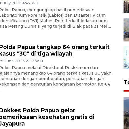
16 July 2026 4:47 WIB
Polda Papua, mengungkap hasil pemeriksaan
Laboratorium Forensik (Labfor) dan Disaster Victim
Identification (DVI) Mabes Polri terkait ledakan bom
sisa Perang Dunia II yang terjadi di Biak pada 31 Mei ...
Polda Papua tangkap 64 orang terkait
kasus "3C" di tiga wilayah
29 June 2026 21:17 WIB
Polda Papua melalui Direktorat Reskrimum dan
jajarannya menangkap 64 orang terkait kasus 3C yakni
pencurian dengan pemberatan, pencurian dengan
T
kekerasan dan pencurian kendaraan bermotor. Ke-64
..
Dokkes Polda Papua gelar
pemeriksaan kesehatan gratis di
Jayapura