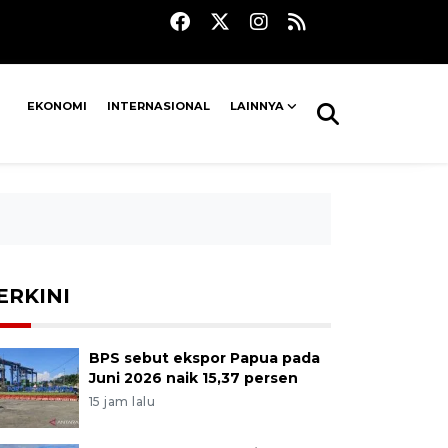
EKONOMI
INTERNASIONAL
LAINNYA
ERKINI
BPS sebut ekspor Papua pada
Juni 2026 naik 15,37 persen
15 jam lalu