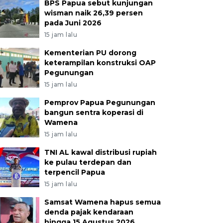
BPS Papua sebut kunjungan
wisman naik 26,39 persen
pada Juni 2026
15 jam lalu
Kementerian PU dorong
keterampilan konstruksi OAP
Pegunungan
15 jam lalu
Pemprov Papua Pegunungan
bangun sentra koperasi di
Wamena
15 jam lalu
TNI AL kawal distribusi rupiah
ke pulau terdepan dan
terpencil Papua
15 jam lalu
Samsat Wamena hapus semua
denda pajak kendaraan
hingga 15 Agustus 2026