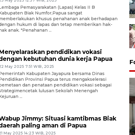
23 May 2025 12:57 WIB, 2025
Lembaga Pemasyarakatan (Lapas) Kelas II B
Kabupaten Biak Numfor,Papua sangat
memberlakukan khusus penahanan anak berhadapan
dengan hukum di lapas dan tetap memberikan hak-
hak anak. "Penahanan ...
Menyelaraskan pendidikan vokasi
dengan kebutuhan dunia kerja Papua
F
22 May 2025 7:51 WIB, 2025
Pemerintah Kabupaten Jayapura bersama Dinas
Pendidikan Provinsi Papua terus mengakselerasi
pemetaan dan penataan pendidikan vokasi sebagai
strategimencetak lulusan Sekolah Menengah
Kejuruan ...
Wabup Jimmy: Situasi kamtibmas Biak
Antara Biro Papua
daerah paling aman di Papua
bersilahturahmi dengan
Pendam XVII/Cenderawasih
21 May 2025 14:23 WIB, 2025