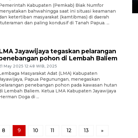
Pemerintah Kabupaten (Pemkab) Biak Numfor
14 March 2022 15:11 WIB, 2022
menyatakan bahwahingga saat ini situasi keamanan
dan ketertiban masyarakat (kamtibmas) di daerah
ituteraman dan paling kondusif di Tanah Papua. ...
LMA Jayawijaya tegaskan pelarangan
penebangan pohon di Lembah Baliem
21 May 2025 12:48 WIB, 2025
Lembaga Masyarakat Adat (LMA) Kabupaten
Jayawijaya, Papua Pegunungan, menegaskan
pelarangan penebangan pohon pada kawasan hutan
di Lembah Baliem. Ketua LMA Kabupaten Jayawijaya
Herman Doga di ...
8
9
10
11
12
13
»