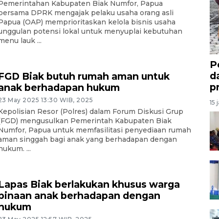
Pemerintahan Kabupaten Biak Numfor, Papua
bersama DPRK mengajak pelaku usaha orang asli
Papua (OAP) memprioritaskan kelola bisnis usaha
unggulan potensi lokal untuk menyuplai kebutuhan
menu lauk ...
P
d
FGD Biak butuh rumah aman untuk
p
anak berhadapan hukum
23 May 2025 13:30 WIB, 2025
15 
Kepolisian Resor (Polres) dalam Forum Diskusi Grup
(FGD) mengusulkan Pemerintah Kabupaten Biak
Numfor, Papua untuk memfasilitasi penyediaan rumah
aman singgah bagi anak yang berhadapan dengan
hukum. ...
Lapas Biak berlakukan khusus warga
binaan anak berhadapan dengan
hukum