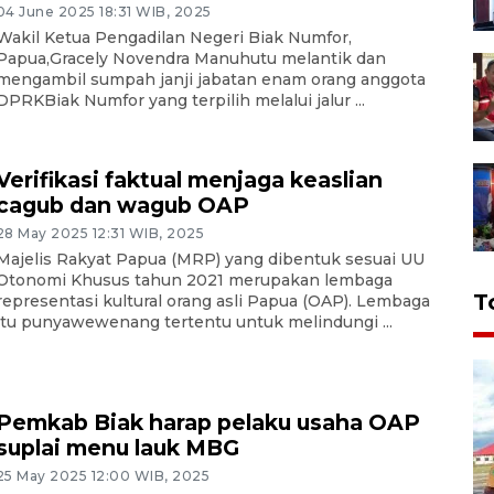
04 June 2025 18:31 WIB, 2025
Wakil Ketua Pengadilan Negeri Biak Numfor,
Papua,Gracely Novendra Manuhutu melantik dan
mengambil sumpah janji jabatan enam orang anggota
DPRKBiak Numfor yang terpilih melalui jalur ...
Verifikasi faktual menjaga keaslian
cagub dan wagub OAP
28 May 2025 12:31 WIB, 2025
Majelis Rakyat Papua (MRP) yang dibentuk sesuai UU
Otonomi Khusus tahun 2021 merupakan lembaga
T
representasi kultural orang asli Papua (OAP). Lembaga
itu punyawewenang tertentu untuk melindungi ...
Pemkab Biak harap pelaku usaha OAP
suplai menu lauk MBG
25 May 2025 12:00 WIB, 2025