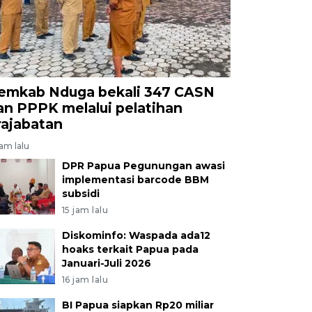
emkab Nduga bekali 347 CASN
an PPPK melalui pelatihan
rajabatan
jam lalu
DPR Papua Pegunungan awasi
implementasi barcode BBM
subsidi
15 jam lalu
Diskominfo: Waspada ada12
hoaks terkait Papua pada
Januari-Juli 2026
16 jam lalu
BI Papua siapkan Rp20 miliar