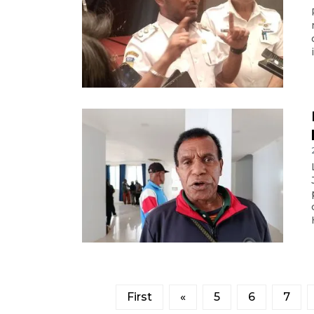
First
«
5
6
7