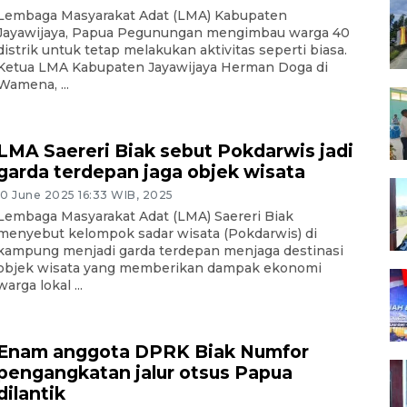
Lembaga Masyarakat Adat (LMA) Kabupaten
Jayawijaya, Papua Pegunungan mengimbau warga 40
distrik untuk tetap melakukan aktivitas seperti biasa.
Ketua LMA Kabupaten Jayawijaya Herman Doga di
Wamena, ...
LMA Saereri Biak sebut Pokdarwis jadi
garda terdepan jaga objek wisata
10 June 2025 16:33 WIB, 2025
Lembaga Masyarakat Adat (LMA) Saereri Biak
menyebut kelompok sadar wisata (Pokdarwis) di
kampung menjadi garda terdepan menjaga destinasi
objek wisata yang memberikan dampak ekonomi
warga lokal ...
Enam anggota DPRK Biak Numfor
pengangkatan jalur otsus Papua
dilantik