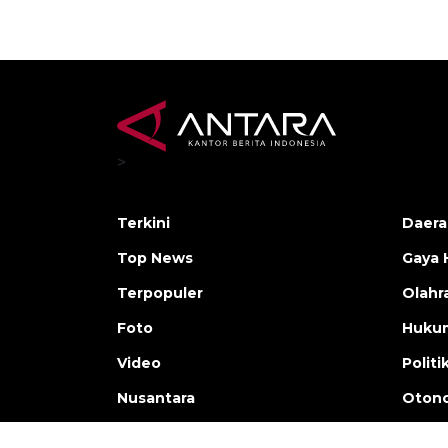
>
Terkini
Daera
Top News
Gaya 
Terpopuler
Olahr
Foto
Huku
Video
Politi
Nusantara
Otono