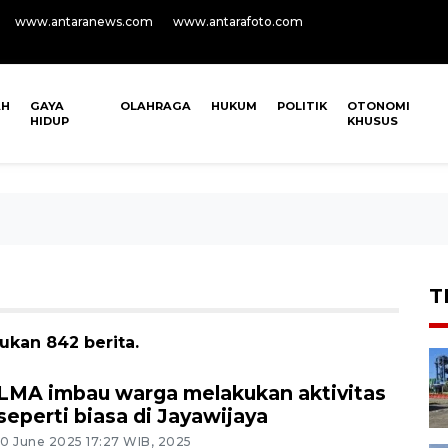
www.antaranews.com
www.antarafoto.com
AH
GAYA
OLAHRAGA
HUKUM
POLITIK
OTONOMI
HIDUP
KHUSUS
T
ukan 842 berita.
LMA imbau warga melakukan aktivitas
seperti biasa di Jayawijaya
10 June 2025 17:27 WIB, 2025