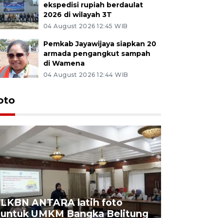
ekspedisi rupiah berdaulat
2026 di wilayah 3T
04 August 2026 12:45 WIB
Pemkab Jayawijaya siapkan 20
armada pengangkut sampah
di Wamena
04 August 2026 12:44 WIB
oto
LKBN ANTARA latih foto
untuk UMKM Bangka Belitung
Agrowisa