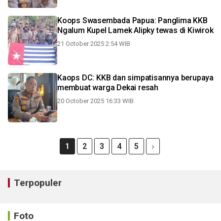
Koops Swasembada Papua: Panglima KKB
Ngalum Kupel Lamek Alipky tewas di Kiwirok
21 October 2025 2:54 WIB
Kaops DC: KKB dan simpatisannya berupaya
membuat warga Dekai resah
20 October 2025 16:33 WIB
1
2
3
4
5
Terpopuler
Foto