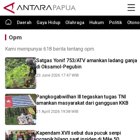
Daerah
Gaya Hidup
Olahraga
Hukum
Politik
Otono
Opm
Kami mempunyai 618 berita tentang opm.
Satgas Yonif 753/ATV amankan ladang ganja
di Oksamol-Pegubin
23 June 2026 17:47 WIB
Pangkogabwilhan III tegaskan tugas TNI
amankan masyarakat dari gangguan KKB
21 April 2026 19:38 WIB
Kapendam XVII sebut dua pucuk senpi
organik hilang saat insiden di Mile 50