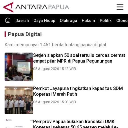
Daerah
Gaya Hidup
Olahraga
Hukum
Politik
Otono
Papua Digital
Kami mempunyai 1.451 berita tentang papua digital.
Setjen siapkan 50 soal tertulis cerdas cermat
empat pilar MPR di Papua Pegunungan
05 August 2026 15:13 WIB
Pemkot Jayapura tingkatkan kapasitas SDM
Koperasi Merah Putih
05 August 2026 15:03 WIB
Pemprov Papua bukukan transaksi UMK
Koperasi sebesar 50,65 persen melalui e-