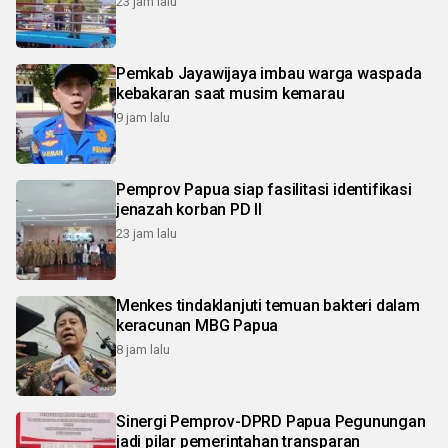
23 jam lalu
Pemkab Jayawijaya imbau warga waspada
kebakaran saat musim kemarau
9 jam lalu
Pemprov Papua siap fasilitasi identifikasi
jenazah korban PD II
23 jam lalu
Menkes tindaklanjuti temuan bakteri dalam
keracunan MBG Papua
8 jam lalu
Sinergi Pemprov-DPRD Papua Pegunungan
jadi pilar pemerintahan transparan