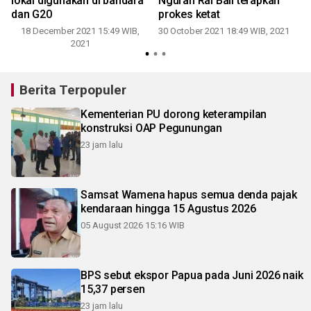
lokal digunakan di bandara
Ngurah Rai Bali terapkan
dan G20
prokes ketat
18 December 2021 15:49 WIB,
30 October 2021 18:49 WIB, 2021
2021
Berita Terpopuler
Kementerian PU dorong keterampilan
konstruksi OAP Pegunungan
23 jam lalu
Samsat Wamena hapus semua denda pajak
kendaraan hingga 15 Agustus 2026
05 August 2026 15:16 WIB
BPS sebut ekspor Papua pada Juni 2026 naik
15,37 persen
23 jam lalu