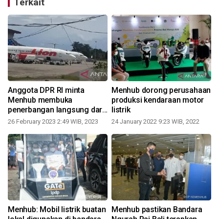
Terkait
Anggota DPR RI minta
Menhub dorong perusahaan
Menhub membuka
produksi kendaraan motor
penerbangan langsung dari
listrik
Biak
26 February 2023 2:49 WIB, 2023
24 January 2022 9:23 WIB, 2022
Menhub: Mobil listrik buatan
Menhub pastikan Bandara