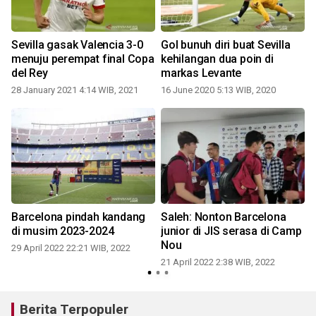
Sevilla gasak Valencia 3-0
Gol bunuh diri buat Sevilla
menuju perempat final Copa
kehilangan dua poin di
del Rey
markas Levante
28 January 2021 4:14 WIB, 2021
16 June 2020 5:13 WIB, 2020
2
Barcelona pindah kandang
Saleh: Nonton Barcelona
di musim 2023-2024
junior di JIS serasa di Camp
Nou
29 April 2022 22:21 WIB, 2022
21 April 2022 2:38 WIB, 2022
1
Berita Terpopuler