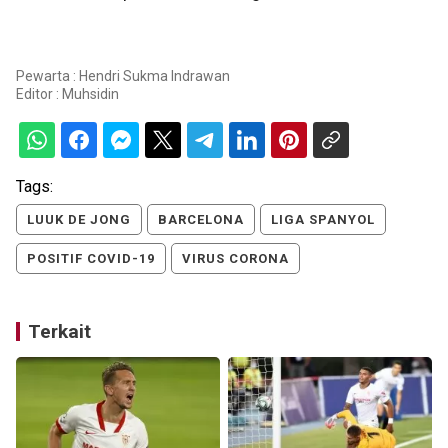
Pewarta : Hendri Sukma Indrawan
Editor :
Muhsidin
Tags:
LUUK DE JONG
BARCELONA
LIGA SPANYOL
POSITIF COVID-19
VIRUS CORONA
Terkait