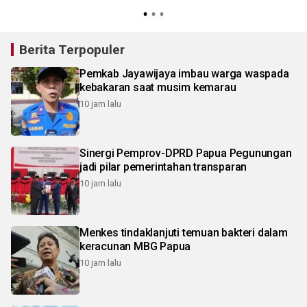
Berita Terpopuler
Pemkab Jayawijaya imbau warga waspada
kebakaran saat musim kemarau
10 jam lalu
Sinergi Pemprov-DPRD Papua Pegunungan
jadi pilar pemerintahan transparan
10 jam lalu
Menkes tindaklanjuti temuan bakteri dalam
keracunan MBG Papua
10 jam lalu