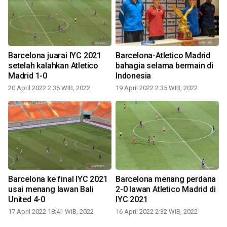
Barcelona juarai IYC 2021
Barcelona-Atletico Madrid
setelah kalahkan Atletico
bahagia selama bermain di
S
Madrid 1-0
Indonesia
20 April 2022 2:36 WIB, 2022
19 April 2022 2:35 WIB, 2022
1
Barcelona ke final IYC 2021
Barcelona menang perdana
usai menang lawan Bali
2-0 lawan Atletico Madrid di
United 4-0
IYC 2021
17 April 2022 18:41 WIB, 2022
16 April 2022 2:32 WIB, 2022