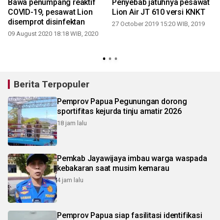
Bawa penumpang reaktif
Penyebab jatuhnya pesawat
COVID-19, pesawat Lion
Lion Air JT 610 versi KNKT
disemprot disinfektan
27 October 2019 15:20 WIB, 2019
09 August 2020 18:18 WIB, 2020
1
Berita Terpopuler
Pemprov Papua Pegunungan dorong
sportifitas kejurda tinju amatir 2026
18 jam lalu
Pemkab Jayawijaya imbau warga waspada
kebakaran saat musim kemarau
4 jam lalu
Pemprov Papua siap fasilitasi identifikasi