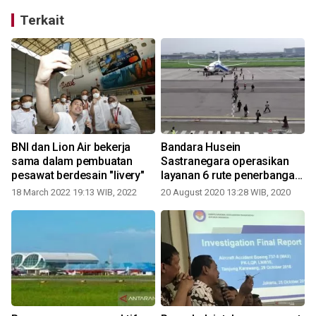
Terkait
BNI dan Lion Air bekerja
Bandara Husein
sama dalam pembuatan
Sastranegara operasikan
pesawat berdesain "livery"
layanan 6 rute penerbangan
pesawat jet
18 March 2022 19:13 WIB, 2022
20 August 2020 13:28 WIB, 2020