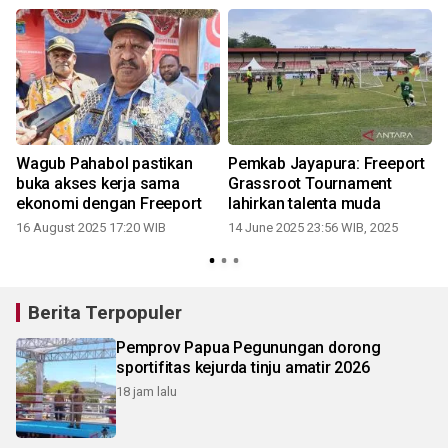
Wagub Pahabol pastikan
Pemkab Jayapura: Freeport
buka akses kerja sama
Grassroot Tournament
ekonomi dengan Freeport
lahirkan talenta muda
16 August 2025 17:20 WIB
14 June 2025 23:56 WIB, 2025
0
Berita Terpopuler
Pemprov Papua Pegunungan dorong
sportifitas kejurda tinju amatir 2026
18 jam lalu