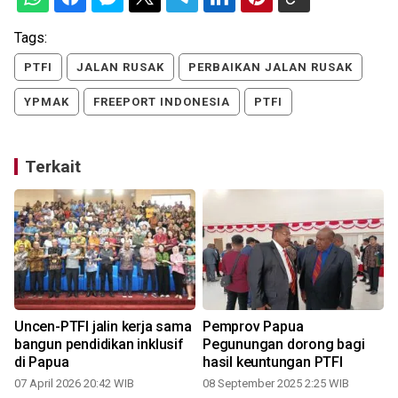
Tags:
PTFI
JALAN RUSAK
PERBAIKAN JALAN RUSAK
YPMAK
FREEPORT INDONESIA
PTFI
Terkait
Uncen-PTFI jalin kerja sama
Pemprov Papua
bangun pendidikan inklusif
Pegunungan dorong bagi
di Papua
hasil keuntungan PTFI
07 April 2026 20:42 WIB
08 September 2025 2:25 WIB