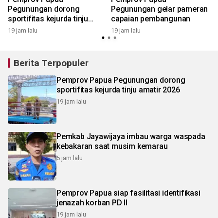
Pegunungan dorong
Pegunungan gelar pameran
sportifitas kejurda tinju
capaian pembangunan
amatir 2026
19 jam lalu
19 jam lalu
Berita Terpopuler
Pemprov Papua Pegunungan dorong
sportifitas kejurda tinju amatir 2026
19 jam lalu
Pemkab Jayawijaya imbau warga waspada
kebakaran saat musim kemarau
5 jam lalu
Pemprov Papua siap fasilitasi identifikasi
jenazah korban PD II
19 jam lalu