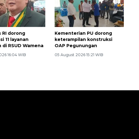
 RI dorong
Kementerian PU dorong
si 11 layanan
keterampilan konstruksi
n di RSUD Wamena
OAP Pegunungan
026 16:04 WIB
05 August 2026 15:21 WIB