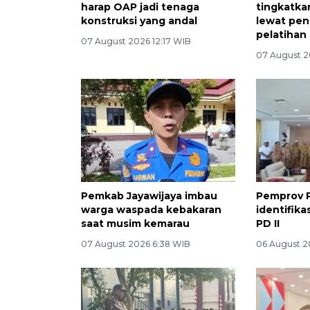
harap OAP jadi tenaga
tingkatka
konstruksi yang andal
lewat pen
pelatihan
07 August 2026 12:17 WIB
07 August 2
Pemkab Jayawijaya imbau
Pemprov Pa
warga waspada kebakaran
identifika
saat musim kemarau
PD II
07 August 2026 6:38 WIB
06 August 2