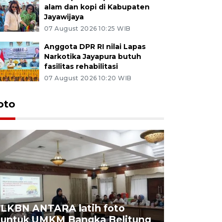
alam dan kopi di Kabupaten
Jayawijaya
07 August 2026 10:25 WIB
Anggota DPR RI nilai Lapas
Narkotika Jayapura butuh
fasilitas rehabilitasi
07 August 2026 10:20 WIB
oto
LKBN ANTARA latih foto
untuk UMKM Bangka Belitung
Agrowisa