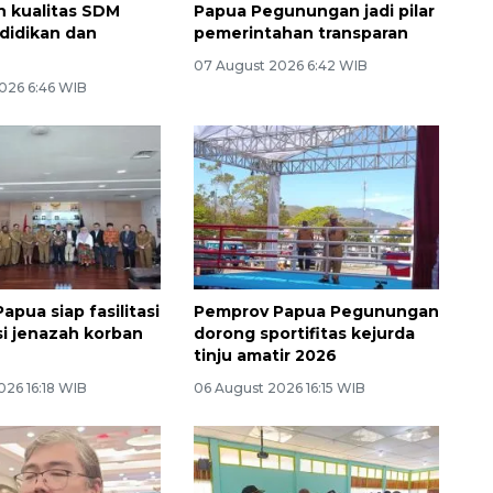
n kualitas SDM
Papua Pegunungan jadi pilar
didikan dan
pemerintahan transparan
07 August 2026 6:42 WIB
026 6:46 WIB
pua siap fasilitasi
Pemprov Papua Pegunungan
si jenazah korban
dorong sportifitas kejurda
tinju amatir 2026
026 16:18 WIB
06 August 2026 16:15 WIB