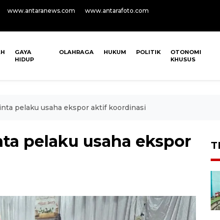
www.antaranews.com
www.antarafoto.com
AH
GAYA
OLAHRAGA
HUKUM
POLITIK
OTONOMI
HIDUP
KHUSUS
ta pelaku usaha ekspor aktif koordinasi
ta pelaku usaha ekspor
T