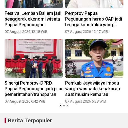
Festival Lembah Baliem jadi
Pemprov Papua
penggerak ekonomi wisata
Pegunungan harap OAP jadi
Papua Pegunungan
tenaga konstruksi yang
andal
07 August 2026 12:18 WIB
07 August 2026 12:17 WIB
Sinergi Pemprov-DPRD
Pemkab Jayawijaya imbau
Papua Pegunungan jadi pilar
warga waspada kebakaran
pemerintahan transparan
saat musim kemarau
07 August 2026 6:42 WIB
07 August 2026 6:38 WIB
Berita Terpopuler