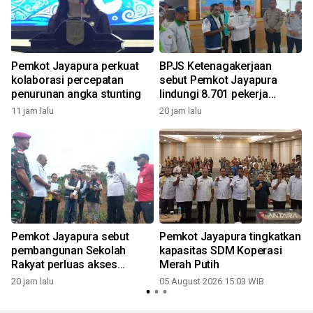
Pemkot Jayapura perkuat
BPJS Ketenagakerjaan
kolaborasi percepatan
sebut Pemkot Jayapura
penurunan angka stunting
lindungi 8.701 pekerja
rentan
11 jam lalu
20 jam lalu
Pemkot Jayapura sebut
Pemkot Jayapura tingkatkan
pembangunan Sekolah
kapasitas SDM Koperasi
Rakyat perluas akses
Merah Putih
pendidikan
20 jam lalu
05 August 2026 15:03 WIB