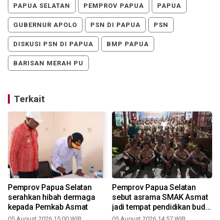
PAPUA SELATAN
PEMPROV PAPUA
PAPUA
GUBERNUR APOLO
PSN DI PAPUA
PSN
DISKUSI PSN DI PAPUA
BMP PAPUA
BARISAN MERAH PU
Terkait
Pemprov Papua Selatan
Pemprov Papua Selatan
serahkan hibah dermaga
sebut asrama SMAK Asmat
kepada Pemkab Asmat
jadi tempat pendidikan budi
pekerti
05 August 2026 15:00 WIB
05 August 2026 14:57 WIB