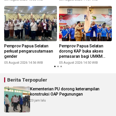
Pemprov Papua Selatan
Pemprov Papua Selatan
perkuat pengarusutamaan
dorong KAP buka akses
gender
pemasaran bagi UMKM
lokal
05 August 2026 14:56 WIB
05 August 2026 14:50 WIB
2
Berita Terpopuler
Kementerian PU dorong keterampilan
konstruksi OAP Pegunungan
23 jam lalu