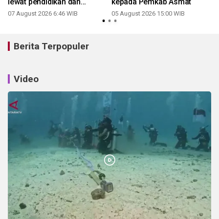
lewat pendidikan dan
kepada Pemkab Asmat
pelatihan
07 August 2026 6:46 WIB
05 August 2026 15:00 WIB
Berita Terpopuler
Video