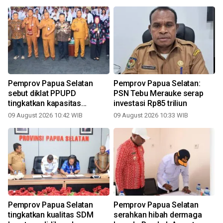
Pemprov Papua Selatan
Pemprov Papua Selatan:
sebut diklat PPUPD
PSN Tebu Merauke serap
tingkatkan kapasitas
investasi Rp85 triliun
aparatur
09 August 2026 10:42 WIB
09 August 2026 10:33 WIB
k
Pemprov Papua Selatan
Pemprov Papua Selatan
tingkatkan kualitas SDM
serahkan hibah dermaga