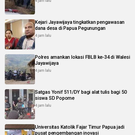
4 jam lalu
Kejari Jayawijaya tingkatkan pengawasan
dana desa di Papua Pegunungan
4 jam lalu
Polres amankan lokasi FBLB ke-34 di Walesi
Jayawijaya
4 jam lalu
Satgas Yonif 511/DY bagi alat tulis bagi 50
siswa SD Popome
4 jam lalu
Universitas Katolik Fajar Timur Papua jadi
pusat pengembangan inovasi