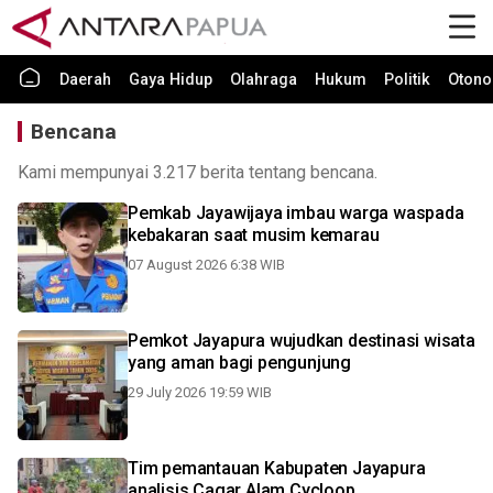
Daerah
Gaya Hidup
Olahraga
Hukum
Politik
Otono
Bencana
Kami mempunyai 3.217 berita tentang bencana.
Pemkab Jayawijaya imbau warga waspada
kebakaran saat musim kemarau
07 August 2026 6:38 WIB
Pemkot Jayapura wujudkan destinasi wisata
yang aman bagi pengunjung
29 July 2026 19:59 WIB
Tim pemantauan Kabupaten Jayapura
analisis Cagar Alam Cycloop