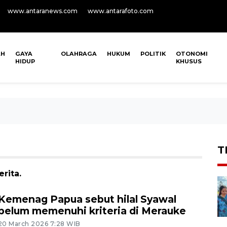
www.antaranews.com
www.antarafoto.com
AH
GAYA
OLAHRAGA
HUKUM
POLITIK
OTONOMI
HIDUP
KHUSUS
T
rita.
Kemenag Papua sebut hilal Syawal
belum memenuhi kriteria di Merauke
20 March 2026 7:28 WIB