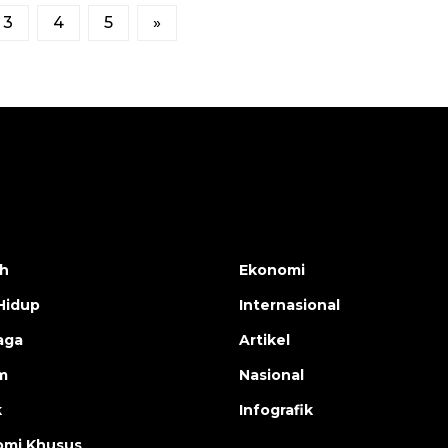
3
4
5
»
h
Ekonomi
Hidup
Internasional
aga
Artikel
m
Nasional
k
Infografik
mi Khusus