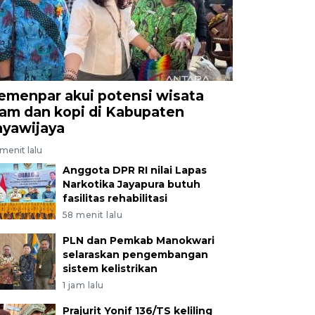
emenpar akui potensi wisata
lam dan kopi di Kabupaten
ayawijaya
menit lalu
Anggota DPR RI nilai Lapas
Narkotika Jayapura butuh
fasilitas rehabilitasi
58 menit lalu
PLN dan Pemkab Manokwari
selaraskan pengembangan
sistem kelistrikan
1 jam lalu
Prajurit Yonif 136/TS keliling