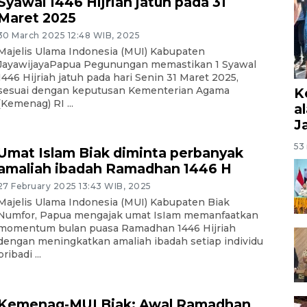
Syawal 1446 Hijriah jatuh pada 31
Maret 2025
30 March 2025 12:48 WIB, 2025
Majelis Ulama Indonesia (MUI) Kabupaten
JayawijayaPapua Pegunungan memastikan 1 Syawal
1446 Hijriah jatuh pada hari Senin 31 Maret 2025,
sesuai dengan keputusan Kementerian Agama
K
(Kemenag) RI ...
a
J
53 
Umat Islam Biak diminta perbanyak
amaliah ibadah Ramadhan 1446 H
27 February 2025 13:43 WIB, 2025
Majelis Ulama Indonesia (MUI) Kabupaten Biak
Numfor, Papua mengajak umat IsIam memanfaatkan
momentum bulan puasa Ramadhan 1446 Hijriah
dengan meningkatkan amaliah ibadah setiap individu
pribadi ...
Kemenag-MUI Biak: Awal Ramadhan