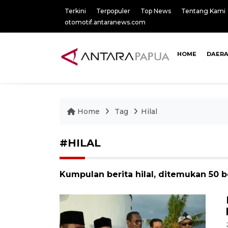
Terkini
Terpopuler
Top News
Tentang Kami
otomotif.antaranews.com
HOME
DAER
Home
Tag
Hilal
#HILAL
Kumpulan berita hilal, ditemukan 50 be