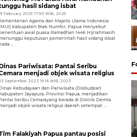
tunggu hasil sidang isbat
19 February 2025 17:50 WIB, 2025
Kementerian Agama dan Majelis Ulama Indonesia
(MUI) Kabupaten Biak Numfor, Papua menyebut
penentuan awal puasa Ramadhan 1446 Hijriahmasih
menunggu keputusan pemerintah hasil sidang isbat
pada ...
F
Dinas Pariwisata: Pantai Seribu
Cemara menjadi objek wisata religius
23 September 2023 19:16 WIB, 2023
Dinas Kebudayaan dan Pariwisata (Disbudpar)
Kabupaten Jayapura, Provinsi Papua, menjadikan
Pantai Seribu Cemarayang berada di Distrik Demta
menjadi objek wisata religius daerah setempat. ...
Antara Biro Papua
bersilahturahmi dengan
Tim Falakiyah Papua pantau posisi
Pendam XVII/Cenderawasih