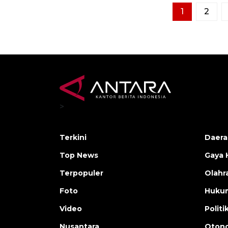
1
2
>
Terkini
Daera
Top News
Gaya 
Terpopuler
Olahr
Foto
Huku
Video
Politi
Nusantara
Otono