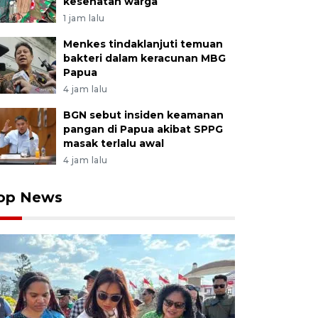
kesehatan warga
1 jam lalu
Menkes tindaklanjuti temuan
bakteri dalam keracunan MBG
Papua
4 jam lalu
BGN sebut insiden keamanan
pangan di Papua akibat SPPG
masak terlalu awal
4 jam lalu
op News