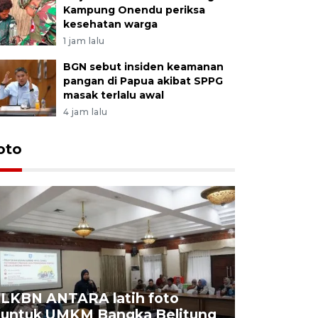
Kampung Onendu periksa
kesehatan warga
1 jam lalu
BGN sebut insiden keamanan
pangan di Papua akibat SPPG
masak terlalu awal
4 jam lalu
oto
LKBN ANTARA latih foto
untuk UMKM Bangka Belitung
Agrowisa