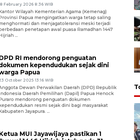
18 February 2026 8:36 WIB
Kantor Wilayah Kementerian Agama (Kemenag)
Provinsi Papua mengingatkan warga tetap saling
menghormati dan menjagatoleransi meski terjadi
perbedaan penetapan awal puasa Ramadhan 1447
Hijriah ...
DPD RI mendorong penguatan
dokumen kependudukan sejak dini
warga Papua
23 October 2025 13:16 WIB
T
Anggota Dewan Perwakilan Daerah (DPD) Republik
Indonesia Daerah Pemilihan (Dapil) Papua Henock
Puraro mendorong penguatan dokumen
kependudukan resmi sejak dini bagi masyarakat
Kabupaten Jayapura. ...
Ketua MUI Jayawijaya pastikan 1