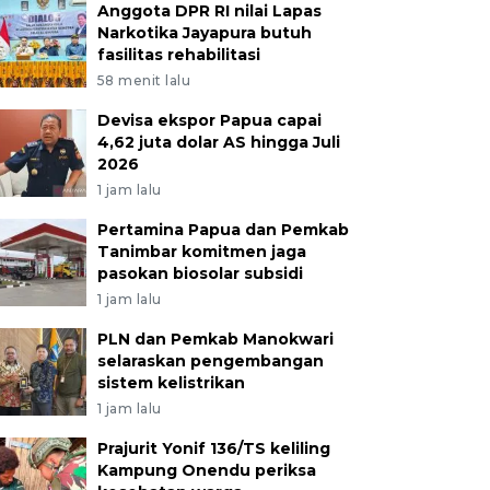
Anggota DPR RI nilai Lapas
Narkotika Jayapura butuh
fasilitas rehabilitasi
58 menit lalu
Devisa ekspor Papua capai
4,62 juta dolar AS hingga Juli
2026
1 jam lalu
Pertamina Papua dan Pemkab
Tanimbar komitmen jaga
pasokan biosolar subsidi
1 jam lalu
PLN dan Pemkab Manokwari
selaraskan pengembangan
sistem kelistrikan
1 jam lalu
Prajurit Yonif 136/TS keliling
Kampung Onendu periksa