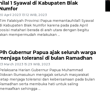
hilal 1 Syawal di Kabupaten Biak
14 March 2022 15:11 WIB, 2022
Numfor
20 April 2023 13:12 WIB, 2023
Tim Falakiyah Provinsi Papua memantauhilal1 Syawal
di Kabupaten Biak Numfor karena pada pada April
posisi matahari berada di arah utara dengan begitu
akan mempermudah melakukan ...
Plh Gubernur Papua ajak seluruh warga
menjaga toleransi di bulan Ramadhan
23 March 2023 15:29 WIB, 2023
Pelaksana Harian Gubernur Papua Muhammad
Ridwan Rumasukun mengajak seluruh masyarakat
tetap menjaga toleransi dan kebersamaan pada bulan
Ramadhan serta membuka hati untuk saling
memaafkan sehingga ...