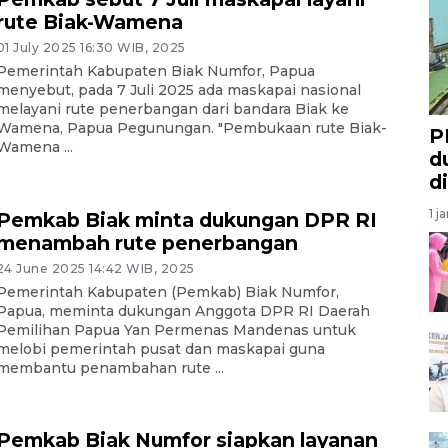
rute Biak-Wamena
01 July 2025 16:30 WIB, 2025
Pemerintah Kabupaten Biak Numfor, Papua
menyebut, pada 7 Juli 2025 ada maskapai nasional
melayani rute penerbangan dari bandara Biak ke
Wamena, Papua Pegunungan. "Pembukaan rute Biak-
P
Wamena ...
d
d
1 j
Pemkab Biak minta dukungan DPR RI
menambah rute penerbangan
24 June 2025 14:42 WIB, 2025
Pemerintah Kabupaten (Pemkab) Biak Numfor,
Papua, meminta dukungan Anggota DPR RI Daerah
Pemilihan Papua Yan Permenas Mandenas untuk
melobi pemerintah pusat dan maskapai guna
membantu penambahan rute ...
Pemkab Biak Numfor siapkan layanan