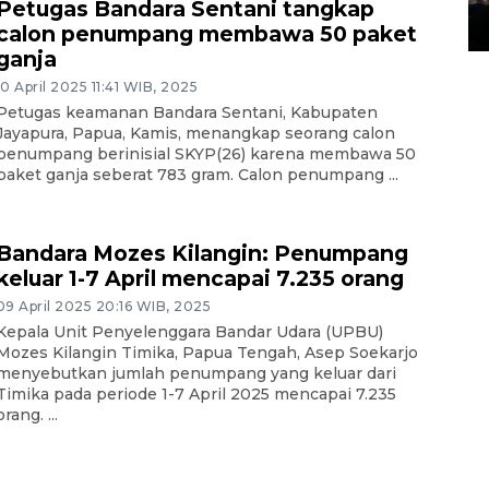
Petugas Bandara Sentani tangkap
14 March 2022 15:11 WIB, 2022
calon penumpang membawa 50 paket
ganja
10 April 2025 11:41 WIB, 2025
Petugas keamanan Bandara Sentani, Kabupaten
Jayapura, Papua, Kamis, menangkap seorang calon
penumpang berinisial SKYP(26) karena membawa 50
paket ganja seberat 783 gram. Calon penumpang ...
Bandara Mozes Kilangin: Penumpang
keluar 1-7 April mencapai 7.235 orang
09 April 2025 20:16 WIB, 2025
Kepala Unit Penyelenggara Bandar Udara (UPBU)
Mozes Kilangin Timika, Papua Tengah, Asep Soekarjo
menyebutkan jumlah penumpang yang keluar dari
Timika pada periode 1-7 April 2025 mencapai 7.235
orang. ...