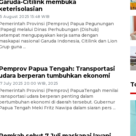
Garuda-Citilink membuka
keterisolasian
15 August 2025 15:48 WIB
Pemerintah Provinsi (Pemprov) Papua Pegunungan
(Papeg) melalui Dinas Perhubungan (Dishub)
setempat mengupayakan kerja sama dengan
maskapai nasional Garuda Indonesia, Citilink dan Lion
Grup guna ...
Pemprov Papua Tengah: Transportasi
udara berperan tumbuhkan ekonomi
T
17 July 2025 20:00 WIB, 2025
Pemerintah Provinsi (Pemprov) PapuaTengah menilai
transportasi udara berperan penting dalam
pertumbuhan ekonomi di daerah tersebut. Gubernur
Papua Tengah Meki Fritz Nawipa dalam siaran pers ...
Pemkab sebut 7 Juli maskapai layani