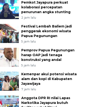
Pemkot Jayapura perkuat
kolaborasi percepatan
penurunan angka stunting
2 jam lalu
Festival Lembah Baliem jadi
penggerak ekonomi wisata
Papua Pegunungan
5 jam lalu
Pemprov Papua Pegunungan
harap OAP jadi tenaga
konstruksi yang andal
5 jam lalu
Kemenpar akui potensi wisata
alam dan kopi di Kabupaten
Jayawijaya
7 jam lalu
Anggota DPR RI nilai Lapas
Narkotika Jayapura butuh