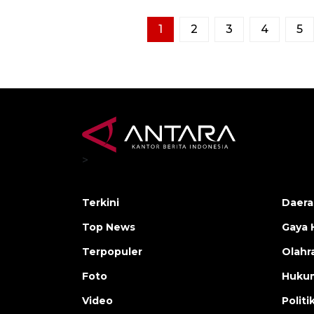
1
2
3
4
5
>
Terkini
Daera
Top News
Gaya 
Terpopuler
Olahr
Foto
Huku
Video
Politi