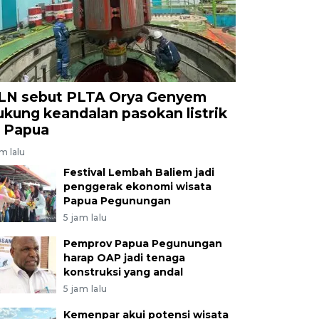
LN sebut PLTA Orya Genyem
ukung keandalan pasokan listrik
i Papua
am lalu
Festival Lembah Baliem jadi
penggerak ekonomi wisata
Papua Pegunungan
5 jam lalu
Pemprov Papua Pegunungan
harap OAP jadi tenaga
konstruksi yang andal
5 jam lalu
Kemenpar akui potensi wisata