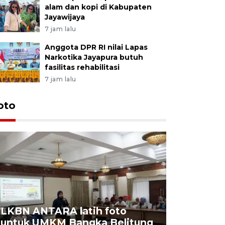
alam dan kopi di Kabupaten
Jayawijaya
7 jam lalu
Anggota DPR RI nilai Lapas
Narkotika Jayapura butuh
fasilitas rehabilitasi
7 jam lalu
oto
LKBN ANTARA latih foto
untuk UMKM Bangka Belitung
Agrowisa