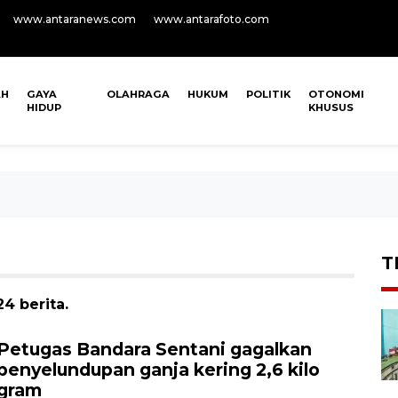
www.antaranews.com
www.antarafoto.com
AH
GAYA
OLAHRAGA
HUKUM
POLITIK
OTONOMI
HIDUP
KHUSUS
T
4 berita.
Petugas Bandara Sentani gagalkan
penyelundupan ganja kering 2,6 kilo
gram