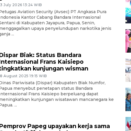
13 July 2026 13:24 WIB
Petugas Aviation Security (Avsec) PT Angkasa Pura
Indonesia Kantor Cabang Bandara Internasional
Sentani di Kabupaten Jayapura, Papua, Senin,
menggagalkan upaya penyelundupan narkotika jenis
ganja ...
Dispar Biak: Status Bandara
Internasional Frans Kaisiepo
tingkatkan kunjungan wisman
18 August 2025 19:15 WIB
Dinas Pariwisata (Dispar) Kabupaten Biak Numfor,
Papua menyebut penetapan status Bandara
Internasional Frans Kaisiepo berpeluang dapat
meningkatkan kunjungan wisatawan mancanegara ke
Papua. ...
Pemprov Papeg upayakan kerja sama