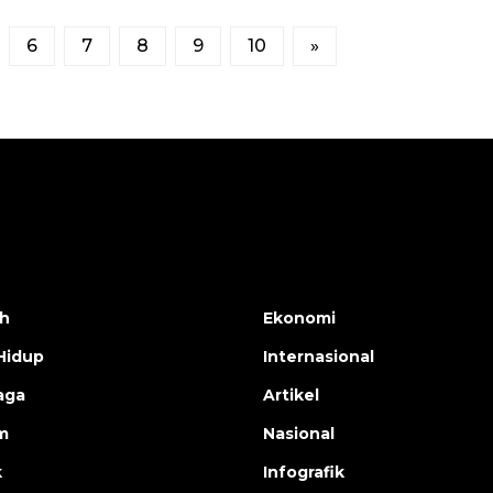
6
7
8
9
10
»
h
Ekonomi
Hidup
Internasional
aga
Artikel
m
Nasional
k
Infografik