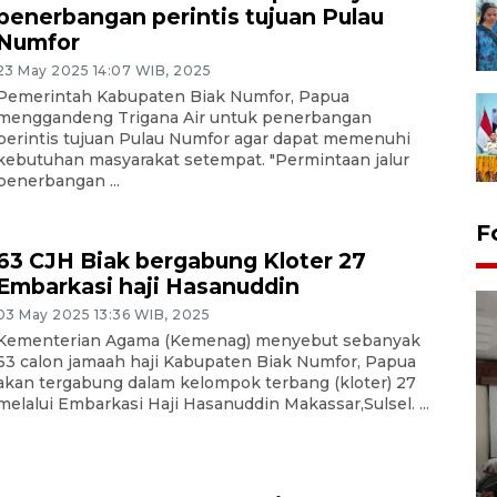
penerbangan perintis tujuan Pulau
Numfor
23 May 2025 14:07 WIB, 2025
Pemerintah Kabupaten Biak Numfor, Papua
menggandeng Trigana Air untuk penerbangan
perintis tujuan Pulau Numfor agar dapat memenuhi
kebutuhan masyarakat setempat. "Permintaan jalur
penerbangan ...
F
63 CJH Biak bergabung Kloter 27
Embarkasi haji Hasanuddin
03 May 2025 13:36 WIB, 2025
Kementerian Agama (Kemenag) menyebut sebanyak
63 calon jamaah haji Kabupaten Biak Numfor, Papua
akan tergabung dalam kelompok terbang (kloter) 27
melalui Embarkasi Haji Hasanuddin Makassar,Sulsel. ...
Antara Biro Papua
bersilahturahmi dengan
Pendam XVII/Cenderawasih