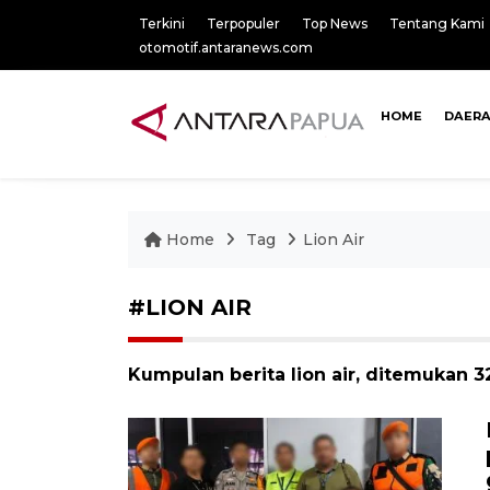
Terkini
Terpopuler
Top News
Tentang Kami
otomotif.antaranews.com
HOME
DAER
Home
Tag
Lion Air
#LION AIR
Kumpulan berita lion air, ditemukan 32