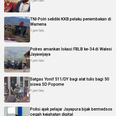
1 jam lalu
TNI-Polri selidiki KKB pelaku penembakan di
Wamena
1 jam lalu
Polres amankan lokasi FBLB ke-34 di Walesi
Jayawijaya
1 jam lalu
Satgas Yonif 511/DY bagi alat tulis bagi 50
siswa SD Popome
1 jam lalu
Polisi ajak pelajar Jayapura bijak bermedsos
cegah kejahatan digital