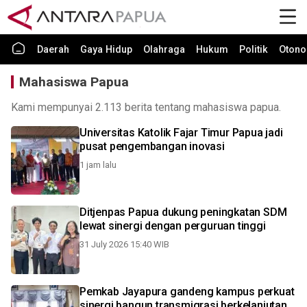
Daerah
Gaya Hidup
Olahraga
Hukum
Politik
Otono
Mahasiswa Papua
Kami mempunyai 2.113 berita tentang mahasiswa papua.
Universitas Katolik Fajar Timur Papua jadi
pusat pengembangan inovasi
1 jam lalu
Ditjenpas Papua dukung peningkatan SDM
lewat sinergi dengan perguruan tinggi
31 July 2026 15:40 WIB
Pemkab Jayapura gandeng kampus perkuat
sinergi bangun transmigrasi berkelanjutan