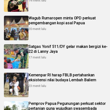
14 menit lalu
Wagub Rumaropen minta OPD perkuat
pengembangan kopi asal Papua
20 menit lalu
Satgas Yonif 511/DY gelar makan bergizi ke-
22 di Lanny Jaya
17 menit lalu
Kemenpar RI harap FBLB pertahankan
eksistensi nilai budaya Lembah Baliem
23 menit lalu
Pemprov Papua Pegunungan perkuat sektor
pertanian guna wujudkan swasembada