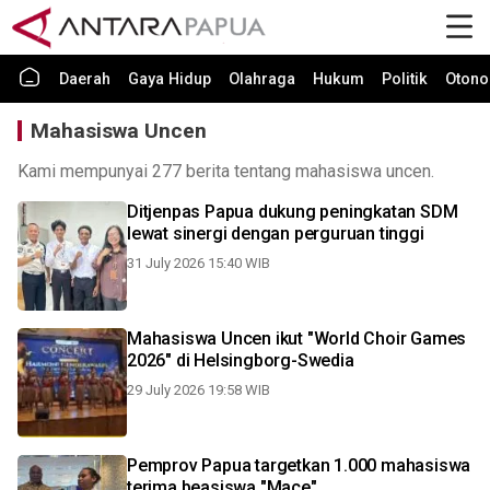
Daerah
Gaya Hidup
Olahraga
Hukum
Politik
Otono
Mahasiswa Uncen
Kami mempunyai 277 berita tentang mahasiswa uncen.
Ditjenpas Papua dukung peningkatan SDM
lewat sinergi dengan perguruan tinggi
31 July 2026 15:40 WIB
Mahasiswa Uncen ikut "World Choir Games
2026" di Helsingborg-Swedia
29 July 2026 19:58 WIB
Pemprov Papua targetkan 1.000 mahasiswa
terima beasiswa "Mace"