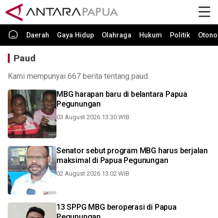
Daerah
Gaya Hidup
Olahraga
Hukum
Politik
Otono
Paud
Kami mempunyai 667 berita tentang paud.
MBG harapan baru di belantara Papua
Pegunungan
03 August 2026 13:30 WIB
Senator sebut program MBG harus berjalan
maksimal di Papua Pegunungan
02 August 2026 13:02 WIB
13 SPPG MBG beroperasi di Papua
Pegunungan