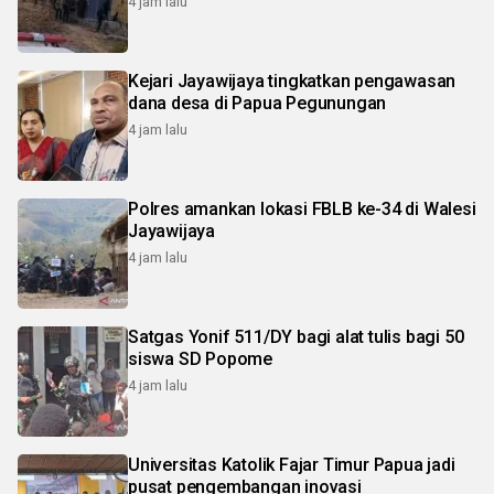
4 jam lalu
Kejari Jayawijaya tingkatkan pengawasan
dana desa di Papua Pegunungan
4 jam lalu
Polres amankan lokasi FBLB ke-34 di Walesi
Jayawijaya
4 jam lalu
Satgas Yonif 511/DY bagi alat tulis bagi 50
siswa SD Popome
4 jam lalu
Universitas Katolik Fajar Timur Papua jadi
pusat pengembangan inovasi