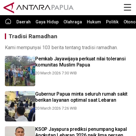
Daerah
Gaya Hidup
Olahraga
Hukum
Politik
Otono
Tradisi Ramadhan
Kami mempunyai 103 berita tentang tradisi ramadhan.
Pemkab Jayawijaya perkuat nilai toleransi
komunitas Muslim Papua
20 March 2026 7:30 WIB
Gubernur Papua minta seluruh rumah sakit
berikan layanan optimal saat Lebaran
20 March 2026 7:26 WIB
KSOP Jayapura prediksi penumpang kapal
Angkutan Lebaran 2026 naik lima persen