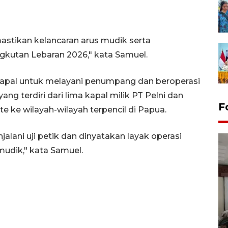
stikan kelancaran arus mudik serta
kutan Lebaran 2026," kata Samuel.
t kapal untuk melayani penumpang dan beroperasi
g terdiri dari lima kapal milik PT Pelni dan
F
te ke wilayah-wilayah terpencil di Papua.
jalani uji petik dan dinyatakan layak operasi
udik," kata Samuel.
Antara Biro Papua
bersilahturahmi dengan
Pendam XVII/Cenderawasih