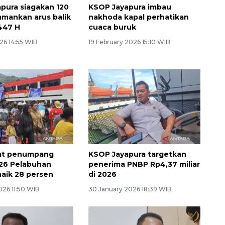
pura siagakan 120
KSOP Jayapura imbau
amankan arus balik
nakhoda kapal perhatikan
447 H
cuaca buruk
26 14:55 WIB
19 February 2026 15:10 WIB
at penumpang
KSOP Jayapura targetkan
26 Pelabuhan
penerima PNBP Rp4,37 miliar
naik 28 persen
di 2026
026 11:50 WIB
30 January 2026 18:39 WIB