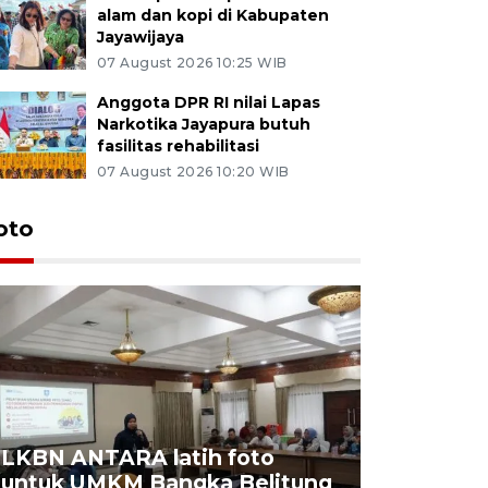
alam dan kopi di Kabupaten
Jayawijaya
07 August 2026 10:25 WIB
Anggota DPR RI nilai Lapas
Narkotika Jayapura butuh
fasilitas rehabilitasi
07 August 2026 10:20 WIB
oto
LKBN ANTARA latih foto
untuk UMKM Bangka Belitung
Agrowisa