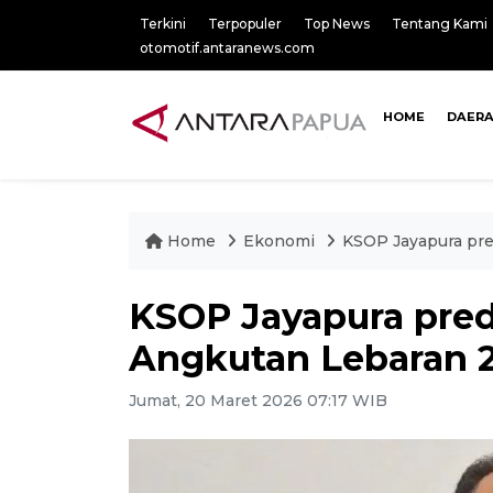
Terkini
Terpopuler
Top News
Tentang Kami
otomotif.antaranews.com
HOME
DAER
Home
Ekonomi
KSOP Jayapura pre
KSOP Jayapura pre
Angkutan Lebaran 2
Jumat, 20 Maret 2026 07:17 WIB