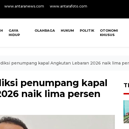
www.antaranews.com
www.antarafoto.com
AH
GAYA
OLAHRAGA
HUKUM
POLITIK
OTONOMI
HIDUP
KHUSUS
diksi penumpang kapal Angkutan Lebaran 2026 naik lima pe
diksi penumpang kapal
T
026 naik lima persen