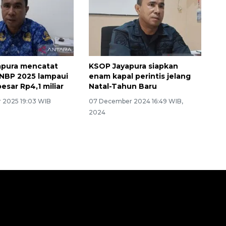
apura mencatat
KSOP Jayapura siapkan
 PNBP 2025 lampaui
enam kapal perintis jelang
esar Rp4,1 miliar
Natal-Tahun Baru
 2025 19:03 WIB
07 December 2024 16:49 WIB,
2024