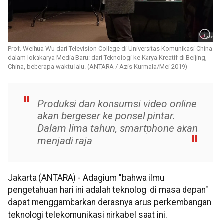
Prof. Weihua Wu dari Television College di Universitas Komunikasi China
dalam lokakarya Media Baru: dari Teknologi ke Karya Kreatif di Beijing,
China, beberapa waktu lalu. (ANTARA / Azis Kurmala/Mei 2019)
Produksi dan konsumsi video online
akan bergeser ke ponsel pintar.
Dalam lima tahun, smartphone akan
menjadi raja
Jakarta (ANTARA) - Adagium "bahwa ilmu
pengetahuan hari ini adalah teknologi di masa depan"
dapat menggambarkan derasnya arus perkembangan
teknologi telekomunikasi nirkabel saat ini.