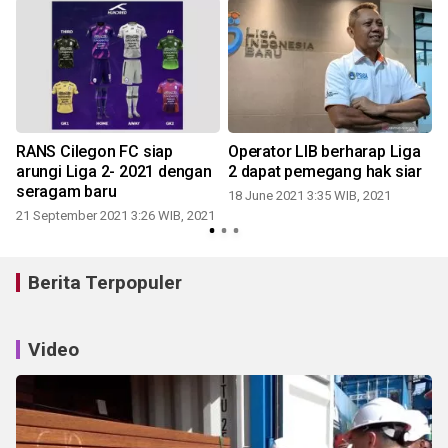
RANS Cilegon FC siap
Operator LIB berharap Liga
arungi Liga 2- 2021 dengan
2 dapat pemegang hak siar
seragam baru
18 June 2021 3:35 WIB, 2021
2
21 September 2021 3:26 WIB, 2021
Berita Terpopuler
Video