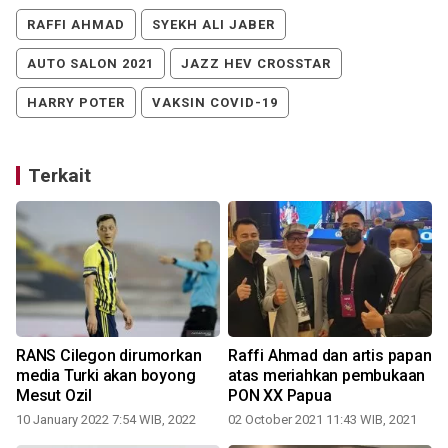
RAFFI AHMAD
SYEKH ALI JABER
AUTO SALON 2021
JAZZ HEV CROSSTAR
HARRY POTER
VAKSIN COVID-19
Terkait
RANS Cilegon dirumorkan
Raffi Ahmad dan artis papan
media Turki akan boyong
atas meriahkan pembukaan
Mesut Ozil
PON XX Papua
10 January 2022 7:54 WIB, 2022
02 October 2021 11:43 WIB, 2021