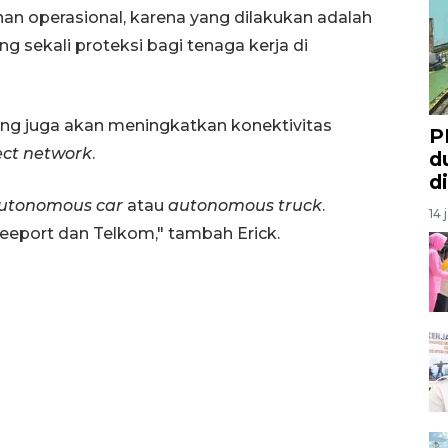
an operasional, karena yang dilakukan adalah
 sekali proteksi bagi tenaga kerja di
ning juga akan meningkatkan konektivitas
P
ect network
.
d
d
utonomous car
atau
autonomous truck
.
14 
reeport dan Telkom," tambah Erick.