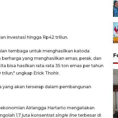
n investasi hingga Rp42 triliun.
urnian tembaga untuk menghasilkan katoda
F
m berharga yang menghasilkan emas, perak, dan
ita bisa hasilkan rata-rata 35 ton emas per tahun
trilun," ungkap Erick Thohir.
rja yang akan terserap dalam pembangunan
Antara Biro Papua
erekonomian Airlangga Hartarto mengatakan
bersilahturahmi dengan
ngolah 1,7 juta konsentrat
single line
terbesar di
Pendam XVII/Cenderawasih