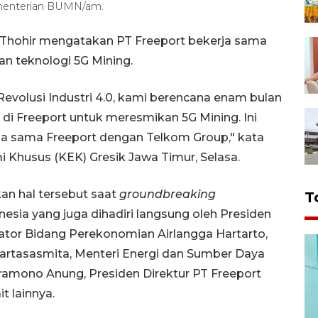
menterian BUMN/am.
 Thohir mengatakan PT Freeport bekerja sama
 teknologi 5G Mining.
Revolusi Industri 4.0, kami berencana enam bulan
 di Freeport untuk meresmikan 5G Mining. Ini
rja sama Freeport dengan Telkom Group," kata
 Khusus (KEK) Gresik Jawa Timur, Selasa.
n hal tersebut saat
groundbreaking
T
sia yang juga dihadiri langsung oleh Presiden
ator Bidang Perekonomian Airlangga Hartarto,
artasasmita, Menteri Energi dan Sumber Daya
t Pramono Anung, Presiden Direktur PT Freeport
t lainnya.