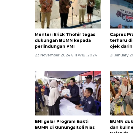
Menteri Erick Thohir tegas
Capres P
dukungan BUMN kepada
terharu d
perlindungan PMI
ojek darin
23 November 2024 8:11 WIB, 2024
21 January 
BNI gelar Program Bakti
BUMN duku
BUMN di Gunungsitoli Nias
dan kuline