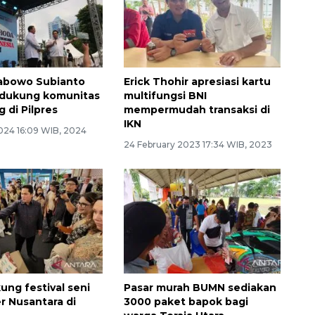
rabowo Subianto
Erick Thohir apresiasi kartu
idukung komunitas
multifungsi BNI
g di Pilpres
mempermudah transaksi di
IKN
2024 16:09 WIB, 2024
24 February 2023 17:34 WIB, 2023
ng festival seni
Pasar murah BUMN sediakan
r Nusantara di
3000 paket bapok bagi