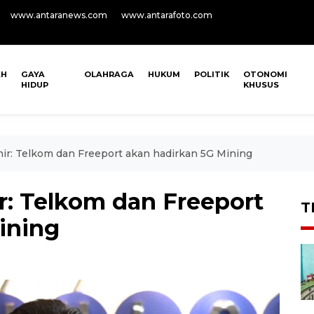
www.antaranews.com
www.antarafoto.com
AH
GAYA
OLAHRAGA
HUKUM
POLITIK
OTONOMI
HIDUP
KHUSUS
hir: Telkom dan Freeport akan hadirkan 5G Mining
r: Telkom dan Freeport
T
ining