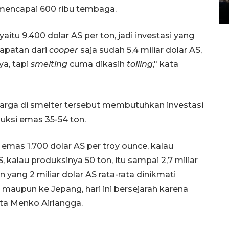
mencapai 600 ribu tembaga.
14 March 2022 15:11 WIB, 2022
yaitu 9.400 dolar AS per ton, jadi investasi yang
ndapatan dari
cooper
saja sudah 5,4 miliar dolar AS,
ya, tapi
smelting
cuma dikasih
tolling
," kata
rga di smelter tersebut membutuhkan investasi
uksi emas 35-54 ton.
 emas 1.700 dolar AS per troy ounce, kalau
AS, kalau produksinya 50 ton, itu sampai 2,7 miliar
 yang 2 miliar dolar AS rata-rata dinikmati
 maupun ke Jepang, hari ini bersejarah karena
ata Menko Airlangga.