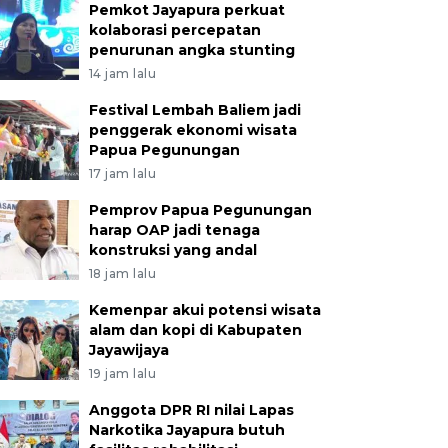
Pemkot Jayapura perkuat
kolaborasi percepatan
penurunan angka stunting
14 jam lalu
Festival Lembah Baliem jadi
penggerak ekonomi wisata
Papua Pegunungan
17 jam lalu
Pemprov Papua Pegunungan
harap OAP jadi tenaga
konstruksi yang andal
18 jam lalu
Kemenpar akui potensi wisata
alam dan kopi di Kabupaten
Jayawijaya
19 jam lalu
Anggota DPR RI nilai Lapas
Narkotika Jayapura butuh