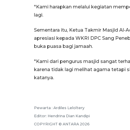
"Kami harapkan melalui kegiatan mempe
lagi.
Sementara itu, Ketua Takmir Masjid A
apresiasi kepada WKRI DPC Sang Penebu
buka puasa bagi jamaah.
"Kami dari pengurus masjid sangat terh
karena tidak lagi melihat agama tetapi si
katanya.
Pewarta :
Ardiles Leloltery
Editor:
Hendrina Dian Kandipi
COPYRIGHT ©
ANTARA
2026