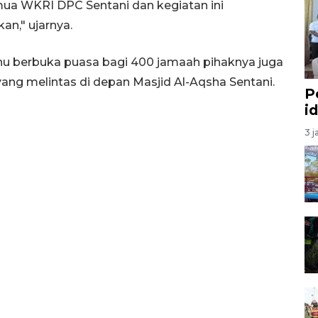
mua WKRI DPC Sentani dan kegiatan ini
an," ujarnya.
nu berbuka puasa bagi 400 jamaah pihaknya juga
ng melintas di depan Masjid Al-Aqsha Sentani.
P
i
3 j