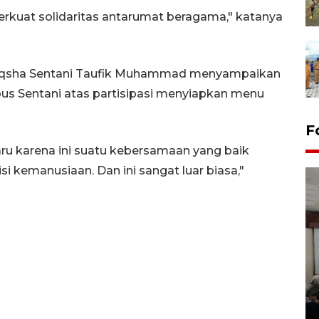
rkuat solidaritas antarumat beragama," katanya
l-Aqsha Sentani Taufik Muhammad menyampaikan
s Sentani atas partisipasi menyiapkan menu
F
aru karena ini suatu kebersamaan yang baik
si kemanusiaan. Dan ini sangat luar biasa,"
Antara Biro Papua
bersilahturahmi dengan
Pendam XVII/Cenderawasih
14 March 2022 15:11 WIB, 2022