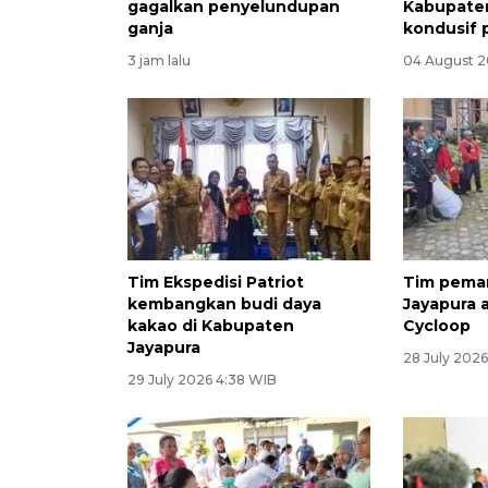
gagalkan penyelundupan
Kabupate
ganja
kondusif 
3 jam lalu
04 August 2
Tim Ekspedisi Patriot
Tim pema
kembangkan budi daya
Jayapura 
kakao di Kabupaten
Cycloop
Jayapura
28 July 2026
29 July 2026 4:38 WIB