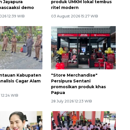
n Jayapura
produk UMKM lokal tembus
pascaaksi demo
ritel modern
026 12:39 WIB
03 August 2026 15:27 WIB
ntauan Kabupaten
"Store Merchandise"
analisis Cagar Alam
Persipura Sentani
promosikan produk khas
Papua
 12:24 WIB
28 July 2026 12:23 WIB