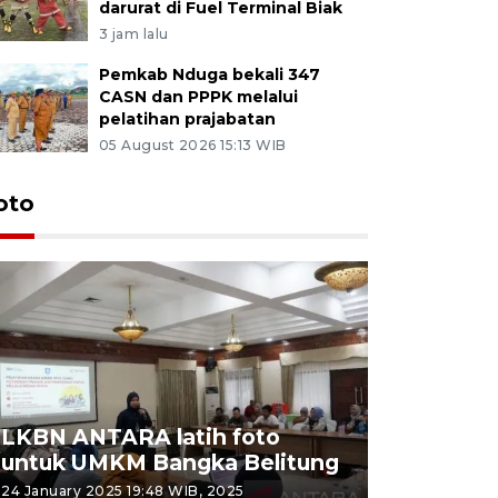
darurat di Fuel Terminal Biak
3 jam lalu
Pemkab Nduga bekali 347
CASN dan PPPK melalui
pelatihan prajabatan
05 August 2026 15:13 WIB
oto
LKBN ANTARA latih foto
untuk UMKM Bangka Belitung
Agrowisa
24 January 2025 19:48 WIB, 2025
26 September 