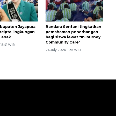
bupaten Jayapura
Bandara Sentani tingkatkan
rcipta lingkungan
pemahaman penerbangan
 anak
bagi siswa lewat "InJourney
Community Care"
 15:41 WIB
24 July 2026 11:35 WIB