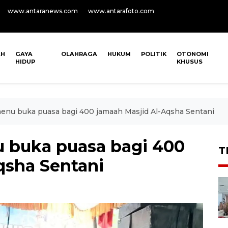
www.antaranews.com
www.antarafoto.com
AH
GAYA
OLAHRAGA
HUKUM
POLITIK
OTONOMI
HIDUP
KHUSUS
enu buka puasa bagi 400 jamaah Masjid Al-Aqsha Sentani
 buka puasa bagi 400
T
qsha Sentani