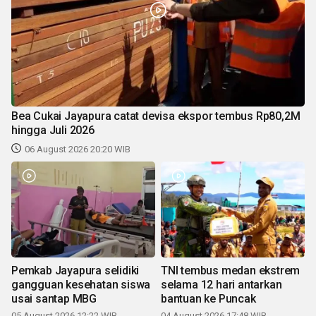
Bea Cukai Jayapura catat devisa ekspor tembus Rp80,2M
hingga Juli 2026
06 August 2026 20:20 WIB
Pemkab Jayapura selidiki
TNI tembus medan ekstrem
gangguan kesehatan siswa
selama 12 hari antarkan
usai santap MBG
bantuan ke Puncak
05 August 2026 12:22 WIB
04 August 2026 17:48 WIB