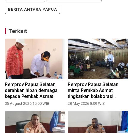
BERITA ANTARA PAPUA
Terkait
Pemprov Papua Selatan
Pemprov Papua Selatan
serahkan hibah dermaga
minta Pemkab Asmat
kepada Pemkab Asmat
tingkatkan kolaborasi
pembangunan
05 August 2026 15:00 WIB
28 May 2026 8:09 WIB