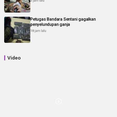
3 jam lalu
Petugas Bandara Sentani gagalkan
penyelundupan ganja
18 jam lalu
Video