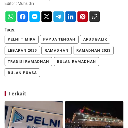
Editor :
Muhsidin
Tags:
PELNI TIMIKA
PAPUA TENGAH
ARUS BALIK
LEBARAN 2025
RAMADHAN
RAMADHAN 2023
TRADISI RAMADHAN
BULAN RAMADHAN
BULAN PUASA
Terkait