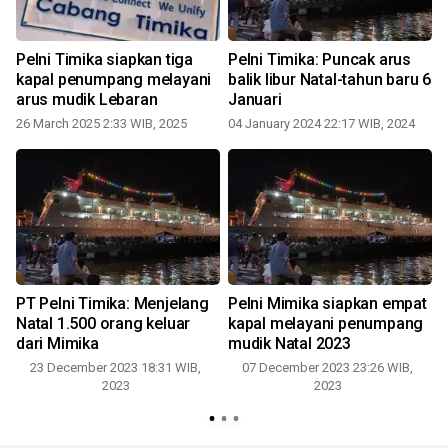
Pelni Timika siapkan tiga
Pelni Timika: Puncak arus
kapal penumpang melayani
balik libur Natal-tahun baru 6
arus mudik Lebaran
Januari
26 March 2025 2:33 WIB, 2025
04 January 2024 22:17 WIB, 2024
1
PT Pelni Timika: Menjelang
Pelni Mimika siapkan empat
Natal 1.500 orang keluar
kapal melayani penumpang
g
dari Mimika
mudik Natal 2023
23 December 2023 18:31 WIB,
07 December 2023 23:26 WIB,
2023
2023