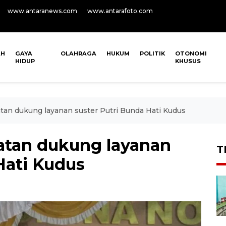
www.antaranews.com
www.antarafoto.com
AH
GAYA
OLAHRAGA
HUKUM
POLITIK
OTONOMI
HIDUP
KHUSUS
an dukung layanan suster Putri Bunda Hati Kudus
atan dukung layanan
T
Hati Kudus