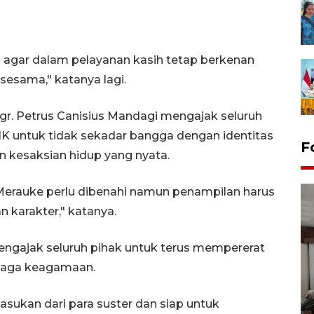
i agar dalam pelayanan kasih tetap berkenan
sesama," katanya lagi.
r. Petrus Canisius Mandagi mengajak seluruh
K untuk tidak sekadar bangga dengan identitas
F
n kesaksian hidup yang nyata.
 Merauke perlu dibenahi namun penampilan harus
 karakter," katanya.
engajak seluruh pihak untuk terus mempererat
baga keagamaan.
Antara Biro Papua
bersilahturahmi dengan
sukan dari para suster dan siap untuk
Pendam XVII/Cenderawasih