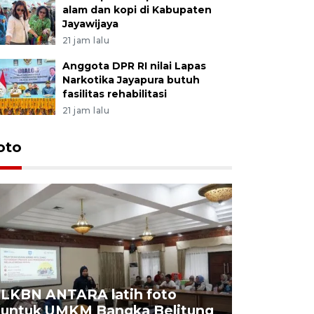
alam dan kopi di Kabupaten
Jayawijaya
21 jam lalu
Anggota DPR RI nilai Lapas
Narkotika Jayapura butuh
fasilitas rehabilitasi
21 jam lalu
oto
LKBN ANTARA latih foto
untuk UMKM Bangka Belitung
Agrowisa