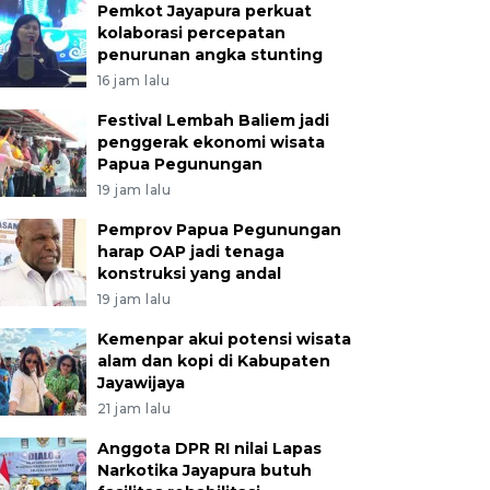
Pemkot Jayapura perkuat
kolaborasi percepatan
penurunan angka stunting
16 jam lalu
Festival Lembah Baliem jadi
penggerak ekonomi wisata
Papua Pegunungan
19 jam lalu
Pemprov Papua Pegunungan
harap OAP jadi tenaga
konstruksi yang andal
19 jam lalu
Kemenpar akui potensi wisata
alam dan kopi di Kabupaten
Jayawijaya
21 jam lalu
Anggota DPR RI nilai Lapas
Narkotika Jayapura butuh