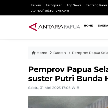
Terkini
Terpopuler
Top News
Tentang Kami
otomotif.antaranews.com
HOME
DAER
Home
Daerah
Pemprov Papua Selat
Pemprov Papua Sel
suster Putri Bunda 
Sabtu, 31 Mei 2025 17:08 WIB