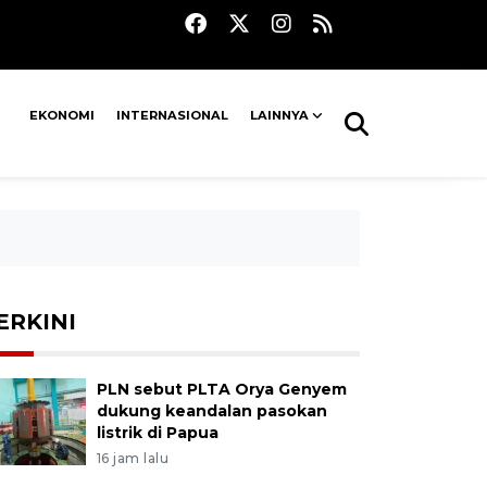
EKONOMI
INTERNASIONAL
LAINNYA
ERKINI
PLN sebut PLTA Orya Genyem
dukung keandalan pasokan
listrik di Papua
16 jam lalu