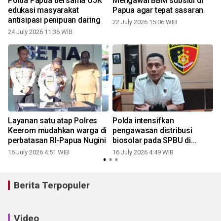
Polda Papua bersama OJK
Mengawal BBM subsidi di
edukasi masyarakat
Papua agar tepat sasaran
antisipasi penipuan daring
22 July 2026 15:06 WIB
24 July 2026 11:36 WIB
1
Layanan satu atap Polres
Polda intensifkan
Keerom mudahkan warga di
pengawasan distribusi
perbatasan RI-Papua Nugini
biosolar pada SPBU di
Papua
16 July 2026 4:51 WIB
16 July 2026 4:49 WIB
0
Berita Terpopuler
Video