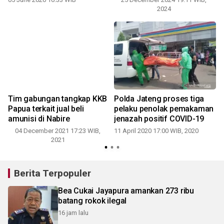
2024
Tim gabungan tangkap KKB
Polda Jateng proses tiga
Papua terkait jual beli
pelaku penolak pemakaman
amunisi di Nabire
jenazah positif COVID-19
04 December 2021 17:23 WIB,
11 April 2020 17:00 WIB, 2020
2021
Berita Terpopuler
Bea Cukai Jayapura amankan 273 ribu
batang rokok ilegal
16 jam lalu