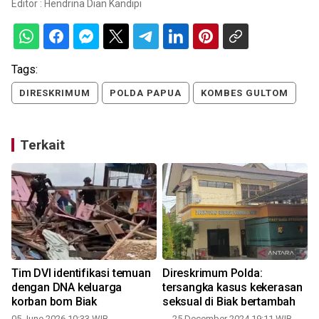
Editor :
Hendrina Dian Kandipi
Tags:
DIRESKRIMUM
POLDA PAPUA
KOMBES GULTOM
Terkait
Tim DVI identifikasi temuan
Direskrimum Polda:
i
dengan DNA keluarga
tersangka kasus kekerasan
i
korban bom Biak
seksual di Biak bertambah
05 June 2026 10:33 WIB
25 December 2024 19:11 WIB,