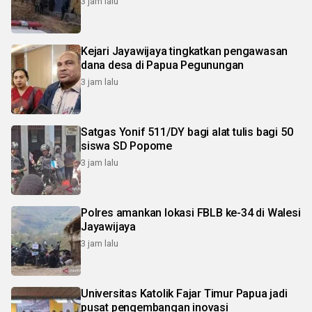
3 jam lalu
Kejari Jayawijaya tingkatkan pengawasan
dana desa di Papua Pegunungan
3 jam lalu
Satgas Yonif 511/DY bagi alat tulis bagi 50
siswa SD Popome
3 jam lalu
Polres amankan lokasi FBLB ke-34 di Walesi
Jayawijaya
3 jam lalu
Universitas Katolik Fajar Timur Papua jadi
pusat pengembangan inovasi