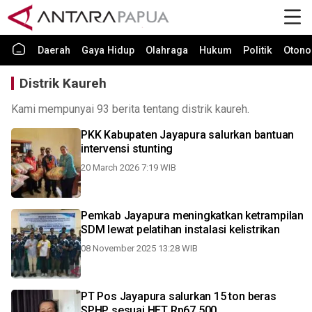
Daerah
Gaya Hidup
Olahraga
Hukum
Politik
Otono
Distrik Kaureh
Kami mempunyai 93 berita tentang distrik kaureh.
PKK Kabupaten Jayapura salurkan bantuan
intervensi stunting
20 March 2026 7:19 WIB
Pemkab Jayapura meningkatkan ketrampilan
SDM lewat pelatihan instalasi kelistrikan
08 November 2025 13:28 WIB
PT Pos Jayapura salurkan 15 ton beras
SPHP sesuai HET Rp67.500