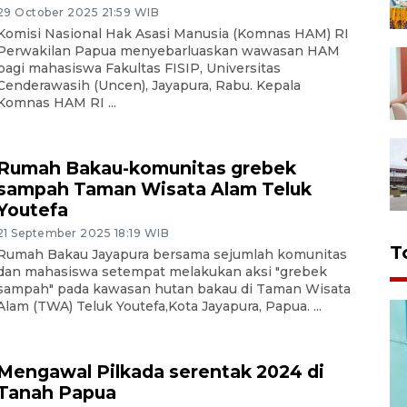
29 October 2025 21:59 WIB
Komisi Nasional Hak Asasi Manusia (Komnas HAM) RI
Perwakilan Papua menyebarluaskan wawasan HAM
bagi mahasiswa Fakultas FISIP, Universitas
Cenderawasih (Uncen), Jayapura, Rabu. Kepala
Komnas HAM RI ...
Rumah Bakau-komunitas grebek
sampah Taman Wisata Alam Teluk
Youtefa
21 September 2025 18:19 WIB
T
Rumah Bakau Jayapura bersama sejumlah komunitas
dan mahasiswa setempat melakukan aksi "grebek
sampah" pada kawasan hutan bakau di Taman Wisata
Alam (TWA) Teluk Youtefa,Kota Jayapura, Papua. ...
Mengawal Pilkada serentak 2024 di
Tanah Papua