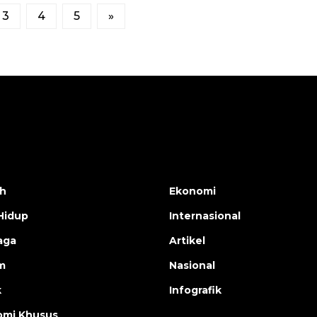
3
4
5
»
h
Ekonomi
Hidup
Internasional
aga
Artikel
m
Nasional
k
Infografik
mi Khusus