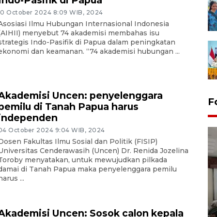
10 October 2024 8:09 WIB, 2024
Asosiasi Ilmu Hubungan Internasional Indonesia
(AIHII) menyebut 74 akademisi membahas isu
strategis Indo-Pasifik di Papua dalam peningkatan
ekonomi dan keamanan. “74 akademisi hubungan ...
Akademisi Uncen: penyelenggara
F
pemilu di Tanah Papua harus
independen
04 October 2024 9:04 WIB, 2024
Dosen Fakultas Ilmu Sosial dan Politik (FISIP)
Universitas Cenderawasih (Uncen) Dr. Renida Jozelina
Toroby menyatakan, untuk mewujudkan pilkada
damai di Tanah Papua maka penyelenggara pemilu
harus ...
Antara Biro Papua
bersilahturahmi dengan
Akademisi Uncen: Sosok calon kepala
Pendam XVII/Cenderawasih