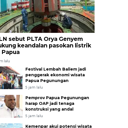
LN sebut PLTA Orya Genyem
ukung keandalan pasokan listrik
i Papua
am lalu
Festival Lembah Baliem jadi
penggerak ekonomi wisata
Papua Pegunungan
5 jam lalu
Pemprov Papua Pegunungan
harap OAP jadi tenaga
konstruksi yang andal
5 jam lalu
Kemenpar akui potensi wisata