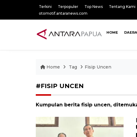
Terkini
Terpopuler
Top News
Tentang Kami
otomotif.antaranews.com
HOME
DAER
Home
Tag
Fisip Uncen
#FISIP UNCEN
Kumpulan berita fisip uncen, ditemuka