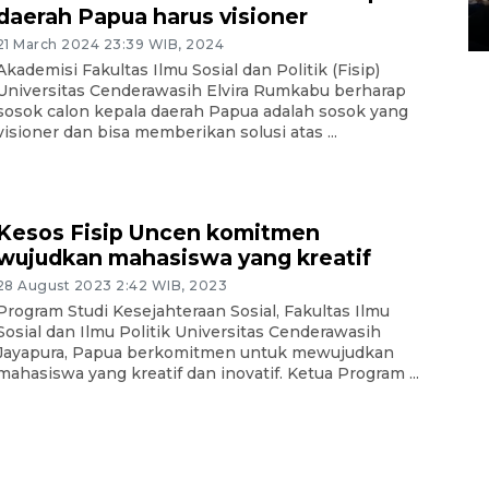
daerah Papua harus visioner
14 March 2022 15:11 WIB, 2022
21 March 2024 23:39 WIB, 2024
Akademisi Fakultas Ilmu Sosial dan Politik (Fisip)
Universitas Cenderawasih Elvira Rumkabu berharap
sosok calon kepala daerah Papua adalah sosok yang
visioner dan bisa memberikan solusi atas ...
Kesos Fisip Uncen komitmen
wujudkan mahasiswa yang kreatif
28 August 2023 2:42 WIB, 2023
Program Studi Kesejahteraan Sosial, Fakultas Ilmu
Sosial dan Ilmu Politik Universitas Cenderawasih
Jayapura, Papua berkomitmen untuk mewujudkan
mahasiswa yang kreatif dan inovatif. Ketua Program ...