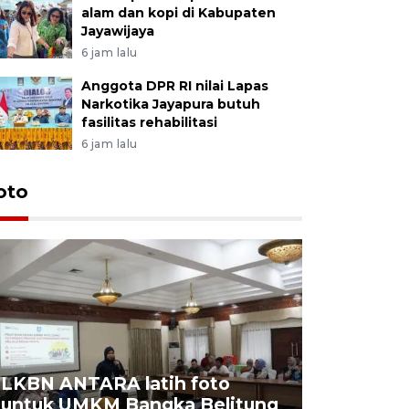
alam dan kopi di Kabupaten
Jayawijaya
6 jam lalu
Anggota DPR RI nilai Lapas
Narkotika Jayapura butuh
fasilitas rehabilitasi
6 jam lalu
oto
LKBN ANTARA latih foto
untuk UMKM Bangka Belitung
Agrowisa