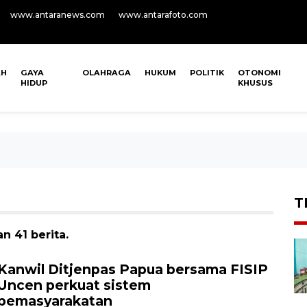
www.antaranews.com
www.antarafoto.com
AH
GAYA
OLAHRAGA
HUKUM
POLITIK
OTONOMI
HIDUP
KHUSUS
T
n 41 berita.
Kanwil Ditjenpas Papua bersama FISIP
Uncen perkuat sistem
pemasyarakatan