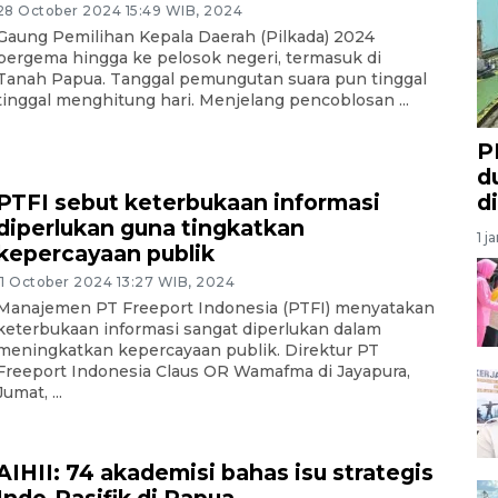
28 October 2024 15:49 WIB, 2024
Gaung Pemilihan Kepala Daerah (Pilkada) 2024
bergema hingga ke pelosok negeri, termasuk di
Tanah Papua. Tanggal pemungutan suara pun tinggal
tinggal menghitung hari. Menjelang pencoblosan ...
P
d
PTFI sebut keterbukaan informasi
d
diperlukan guna tingkatkan
1 j
kepercayaan publik
11 October 2024 13:27 WIB, 2024
Manajemen PT Freeport Indonesia (PTFI) menyatakan
keterbukaan informasi sangat diperlukan dalam
meningkatkan kepercayaan publik. Direktur PT
Freeport Indonesia Claus OR Wamafma di Jayapura,
Jumat, ...
AIHII: 74 akademisi bahas isu strategis
Indo-Pasifik di Papua