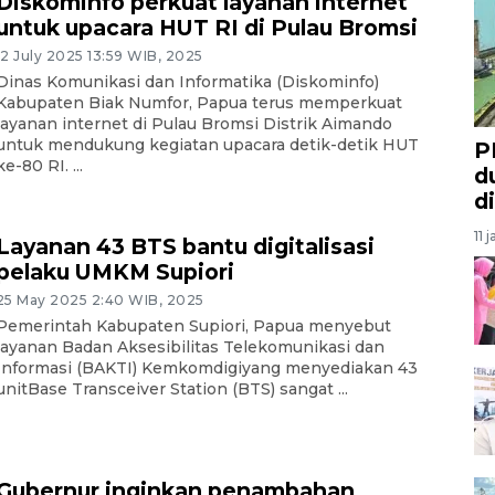
Diskominfo perkuat layanan internet
untuk upacara HUT RI di Pulau Bromsi
12 July 2025 13:59 WIB, 2025
Dinas Komunikasi dan Informatika (Diskominfo)
Kabupaten Biak Numfor, Papua terus memperkuat
layanan internet di Pulau Bromsi Distrik Aimando
untuk mendukung kegiatan upacara detik-detik HUT
P
ke-80 RI. ...
d
d
11 
Layanan 43 BTS bantu digitalisasi
pelaku UMKM Supiori
25 May 2025 2:40 WIB, 2025
Pemerintah Kabupaten Supiori, Papua menyebut
layanan Badan Aksesibilitas Telekomunikasi dan
Informasi (BAKTI) Kemkomdigiyang menyediakan 43
unitBase Transceiver Station (BTS) sangat ...
Gubernur inginkan penambahan