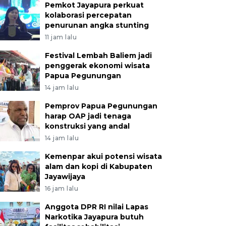
Pemkot Jayapura perkuat
kolaborasi percepatan
penurunan angka stunting
11 jam lalu
Festival Lembah Baliem jadi
penggerak ekonomi wisata
Papua Pegunungan
14 jam lalu
Pemprov Papua Pegunungan
harap OAP jadi tenaga
konstruksi yang andal
14 jam lalu
Kemenpar akui potensi wisata
alam dan kopi di Kabupaten
Jayawijaya
16 jam lalu
Anggota DPR RI nilai Lapas
Narkotika Jayapura butuh