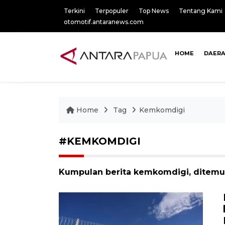
Terkini
Terpopuler
Top News
Tentang Kami
otomotif.antaranews.com
HOME
DAER
Home
Tag
Kemkomdigi
#KEMKOMDIGI
Kumpulan berita kemkomdigi, ditemuk