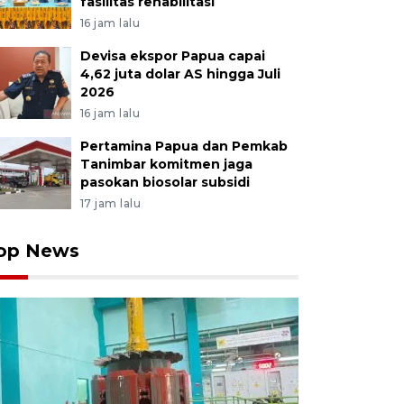
fasilitas rehabilitasi
16 jam lalu
Devisa ekspor Papua capai
4,62 juta dolar AS hingga Juli
2026
16 jam lalu
Pertamina Papua dan Pemkab
Tanimbar komitmen jaga
pasokan biosolar subsidi
17 jam lalu
op News