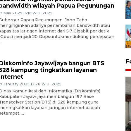
bandwidth wilayah Papua Pegunungan
13 May 2025 16:16 WIB, 2025
Gubernur Papua Pegunungan, John Tabo
menginginkan adanya penambahan bandwidth atau
kapasitas jaringan internet dari 5,7 Gigabit per detik
(Gbps) menjadi 20 Gbpsuntukmendukung percepatan
..
F
Diskominfo Jayawijaya bangun BTS
328 kampung tingkatkan layanan
internet
17 January 2025 13:28 WIB, 2025
Dinas Komunikasi dan Informatika (Diskominfo)
Kabupaten Jayawijaya membangun 197 Base
Transceiver Station(BTS) di 328 kampung guna
meningkatkan layanan jaringan internet daerah
setempat. ...
Antara Biro Papua
bersilahturahmi dengan
Pendam XVII/Cenderawasih