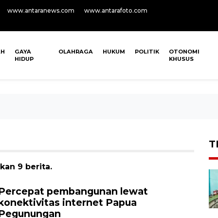
www.antaranews.com
www.antarafoto.com
AH
GAYA
OLAHRAGA
HUKUM
POLITIK
OTONOMI
HIDUP
KHUSUS
T
an 9 berita.
Percepat pembangunan lewat
konektivitas internet Papua
Pegunungan