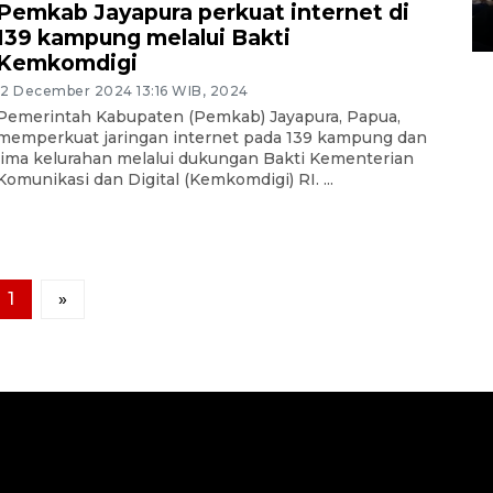
Pemkab Jayapura perkuat internet di
14 March 2022 15:11 WIB, 2022
139 kampung melalui Bakti
Kemkomdigi
12 December 2024 13:16 WIB, 2024
Pemerintah Kabupaten (Pemkab) Jayapura, Papua,
memperkuat jaringan internet pada 139 kampung dan
lima kelurahan melalui dukungan Bakti Kementerian
Komunikasi dan Digital (Kemkomdigi) RI. ...
1
»