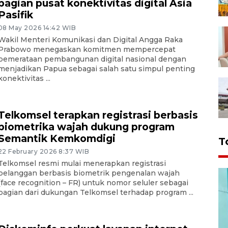
bagian pusat konektivitas digital Asia
Pasifik
08 May 2026 14:42 WIB
Wakil Menteri Komunikasi dan Digital Angga Raka
Prabowo menegaskan komitmen mempercepat
pemerataan pembangunan digital nasional dengan
menjadikan Papua sebagai salah satu simpul penting
konektivitas ...
Telkomsel terapkan registrasi berbasis
biometrika wajah dukung program
Semantik Kemkomdigi
T
22 February 2026 8:37 WIB
Telkomsel resmi mulai menerapkan registrasi
pelanggan berbasis biometrik pengenalan wajah
(face recognition – FR) untuk nomor seluler sebagai
bagian dari dukungan Telkomsel terhadap program ...