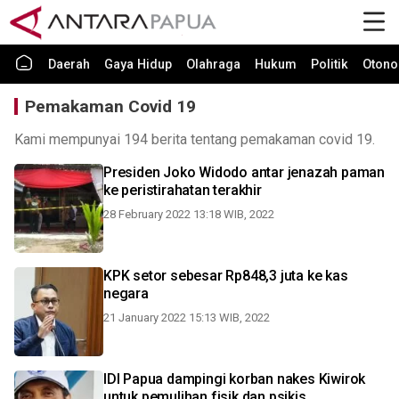
Daerah
Gaya Hidup
Olahraga
Hukum
Politik
Otono
Pemakaman Covid 19
Kami mempunyai 194 berita tentang pemakaman covid 19.
Presiden Joko Widodo antar jenazah paman
ke peristirahatan terakhir
28 February 2022 13:18 WIB, 2022
KPK setor sebesar Rp848,3 juta ke kas
negara
21 January 2022 15:13 WIB, 2022
IDI Papua dampingi korban nakes Kiwirok
untuk pemulihan fisik dan psikis