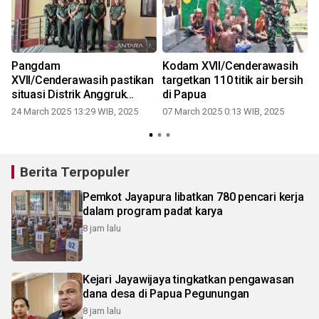
Pangdam
Kodam XVII/Cenderawasih
XVII/Cenderawasih pastikan
targetkan 110 titik air bersih
g
situasi Distrik Anggruk
di Papua
mulai relatif kondusif
24 March 2025 13:29 WIB, 2025
07 March 2025 0:13 WIB, 2025
Berita Terpopuler
Pemkot Jayapura libatkan 780 pencari kerja
dalam program padat karya
8 jam lalu
Kejari Jayawijaya tingkatkan pengawasan
dana desa di Papua Pegunungan
8 jam lalu