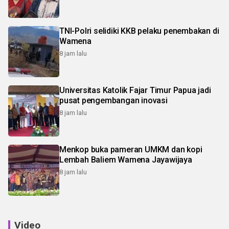
TNI-Polri selidiki KKB pelaku penembakan di
Wamena
8 jam lalu
Universitas Katolik Fajar Timur Papua jadi
pusat pengembangan inovasi
8 jam lalu
Menkop buka pameran UMKM dan kopi
Lembah Baliem Wamena Jayawijaya
8 jam lalu
Video