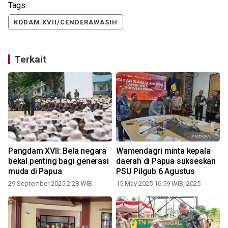
Tags:
KODAM XVII/CENDERAWASIH
Terkait
Pangdam XVII: Bela negara
Wamendagri minta kepala
bekal penting bagi generasi
daerah di Papua sukseskan
muda di Papua
PSU Pilgub 6 Agustus
29 September 2025 2:28 WIB
15 May 2025 16:59 WIB, 2025
2