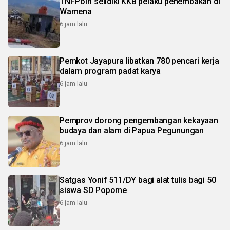
TNI-Polri selidiki KKB pelaku penembakan di
Wamena
6 jam lalu
Pemkot Jayapura libatkan 780 pencari kerja
dalam program padat karya
6 jam lalu
Pemprov dorong pengembangan kekayaan
budaya dan alam di Papua Pegunungan
6 jam lalu
Satgas Yonif 511/DY bagi alat tulis bagi 50
siswa SD Popome
6 jam lalu