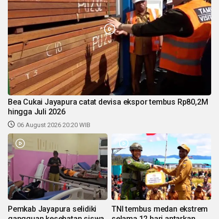
Bea Cukai Jayapura catat devisa ekspor tembus Rp80,2M
hingga Juli 2026
06 August 2026 20:20 WIB
Pemkab Jayapura selidiki
TNI tembus medan ekstrem
gangguan kesehatan siswa
selama 12 hari antarkan