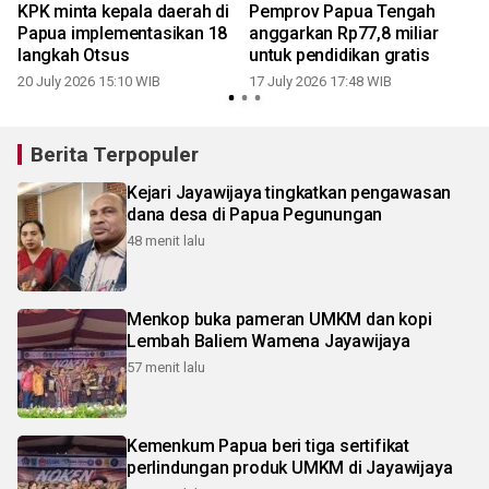
KPK minta kepala daerah di
Pemprov Papua Tengah
Papua implementasikan 18
anggarkan Rp77,8 miliar
langkah Otsus
untuk pendidikan gratis
20 July 2026 15:10 WIB
17 July 2026 17:48 WIB
1
Berita Terpopuler
Kejari Jayawijaya tingkatkan pengawasan
dana desa di Papua Pegunungan
48 menit lalu
Menkop buka pameran UMKM dan kopi
Lembah Baliem Wamena Jayawijaya
57 menit lalu
Kemenkum Papua beri tiga sertifikat
perlindungan produk UMKM di Jayawijaya