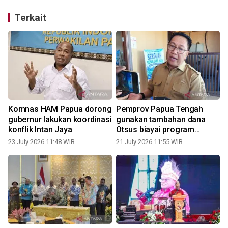
Terkait
n
Komnas HAM Papua dorong
Pemprov Papua Tengah
gubernur lakukan koordinasi
gunakan tambahan dana
konflik Intan Jaya
Otsus biayai program
prioritas
23 July 2026 11:48 WIB
21 July 2026 11:55 WIB
1