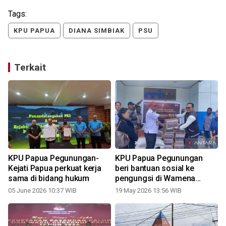
Tags:
KPU PAPUA
DIANA SIMBIAK
PSU
Terkait
KPU Papua Pegunungan-
KPU Papua Pegunungan
Kejati Papua perkuat kerja
beri bantuan sosial ke
sama di bidang hukum
pengungsi di Wamena
pascaperang suku
05 June 2026 10:37 WIB
19 May 2026 13:56 WIB