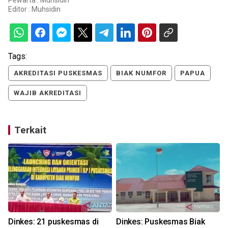
Pewarta : Muhsidin
Editor :
Muhsidin
Tags:
AKREDITASI PUSKESMAS
BIAK NUMFOR
PAPUA
WAJIB AKREDITASI
Terkait
Dinkes: 21 puskesmas di
Dinkes: Puskesmas Biak