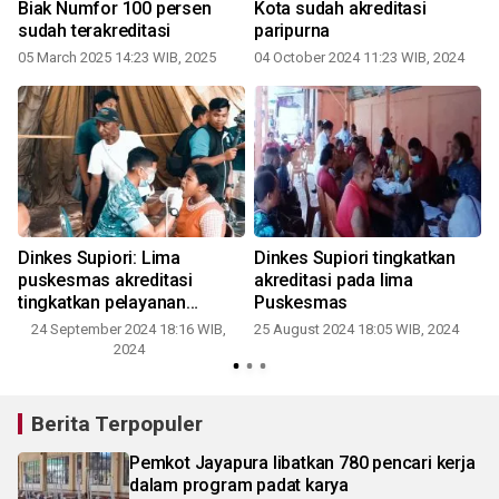
Biak Numfor 100 persen
Kota sudah akreditasi
sudah terakreditasi
paripurna
05 March 2025 14:23 WIB, 2025
04 October 2024 11:23 WIB, 2024
0
Dinkes Supiori: Lima
Dinkes Supiori tingkatkan
puskesmas akreditasi
akreditasi pada lima
tingkatkan pelayanan
Puskesmas
kesehatan
24 September 2024 18:16 WIB,
25 August 2024 18:05 WIB, 2024
2024
Berita Terpopuler
Pemkot Jayapura libatkan 780 pencari kerja
dalam program padat karya