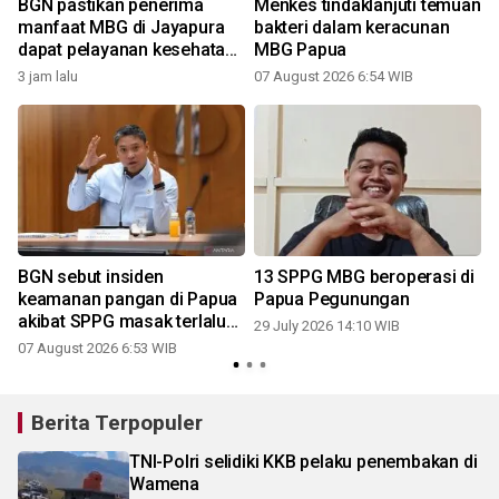
BGN pastikan penerima
Menkes tindaklanjuti temuan
manfaat MBG di Jayapura
bakteri dalam keracunan
dapat pelayanan kesehatan
MBG Papua
optimal
3 jam lalu
07 August 2026 6:54 WIB
BGN sebut insiden
13 SPPG MBG beroperasi di
keamanan pangan di Papua
Papua Pegunungan
akibat SPPG masak terlalu
29 July 2026 14:10 WIB
awal
07 August 2026 6:53 WIB
Berita Terpopuler
TNI-Polri selidiki KKB pelaku penembakan di
Wamena