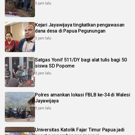
3 jam lalu
Kejari Jayawijaya tingkatkan pengawasan
dana desa di Papua Pegunungan
3 jam lalu
Satgas Yonif 511/DY bagi alat tulis bagi 50
siswa SD Popome
3 jam lalu
Polres amankan lokasi FBLB ke-34 di Walesi
Jayawijaya
3 jam lalu
Universitas Katolik Fajar Timur Papua jadi