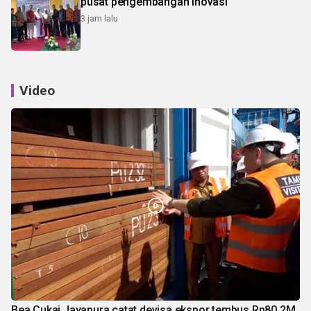
pusat pengembangan inovasi
3 jam lalu
Video
Bea Cukai Jayapura catat devisa ekspor tembus Rp80,2M