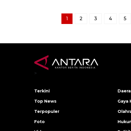
1
2
3
4
5
>
Terkini
Daera
Top News
Gaya 
Terpopuler
Olahr
Foto
Huku