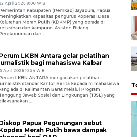
22 April 2026 8:00 WIB
Pemerintah Kabupaten (Pemkab) Jayapura, Papua
meningkatkan kapasitas pengurus Koperasi Desa
Kelurahan Merah Putih (KDKMP) yang berada di
kelurahan dan kampung. Asisten Bidang
Perekonomian dan ...
Perum LKBN Antara gelar pelatihan
jurnalistik bagi mahasiswa Kalbar
15 April 2026 10:54 WIB
Perum LKBN ANTARA mengadakan pelatihan
jurnalistik standar Kantor Berita kepada 41 mahasiswa
T
yang ada di Kalimantan Barat melalui Program
Tanggung Jawab Sosial dan Lingkungan (TJSL) yang
dilaksanakan ...
Diskop Papua Pegunungan sebut
Kopdes Merah Putih bawa dampak