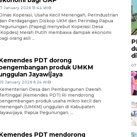
ekonomi bagi OAP
17 January 2026 15:44 WIB
Dinas Koperasi, Usaha Kecil Menengah, Perindustrian
dan Perdagangan Diskop UKM dan Perindag Papua
Pegunungan (Papeg) menyebut Koperasi Desa
(Kopdes) Merah Putih membawa dampak ekonomi
bagi orang asli ...
P
d
d
Kemendes PDT dorong
07
pengembangan produk UMKM
unggulan Jayawijaya
05 January 2026 6:24 WIB
Kementerian Desa dan Pembangunan Daerah
Tertinggal (Kemendes PDT) RI mendorong
pengembangan produk usaha mikro kecil dan
menengah (UMKM) unggulan di Kabupaten
Jayawijaya, Papua Pegunungan. ...
Kemendes PDT mendorong