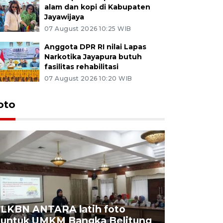
alam dan kopi di Kabupaten
Jayawijaya
07 August 2026 10:25 WIB
Anggota DPR RI nilai Lapas
Narkotika Jayapura butuh
fasilitas rehabilitasi
07 August 2026 10:20 WIB
oto
LKBN ANTARA latih foto
untuk UMKM Bangka Belitung
Agrowisa