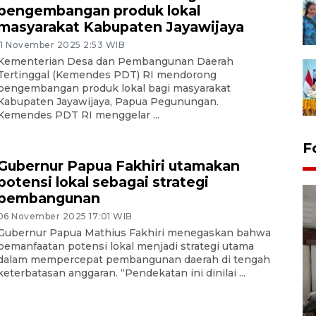
pengembangan produk lokal
masyarakat Kabupaten Jayawijaya
11 November 2025 2:53 WIB
Kementerian Desa dan Pembangunan Daerah
Tertinggal (Kemendes PDT) RI mendorong
pengembangan produk lokal bagi masyarakat
Kabupaten Jayawijaya, Papua Pegunungan.
Kemendes PDT RI menggelar ...
F
Gubernur Papua Fakhiri utamakan
potensi lokal sebagai strategi
pembangunan
06 November 2025 17:01 WIB
Gubernur Papua Mathius Fakhiri menegaskan bahwa
pemanfaatan potensi lokal menjadi strategi utama
dalam mempercepat pembangunan daerah di tengah
keterbatasan anggaran. “Pendekatan ini dinilai ...
Antara Biro Papua
bersilahturahmi dengan
Pendam XVII/Cenderawasih