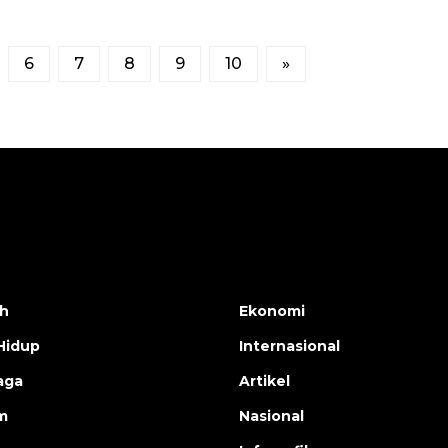
6
7
8
9
10
»
h
Ekonomi
Hidup
Internasional
aga
Artikel
m
Nasional