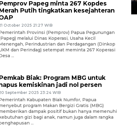
Pemprov Papeg minta 267 Kopdes
14 March 2022 15:11 WIB, 2022
Merah Putih tingkatkan kesejahteran
OAP
21 October 2025 21:27 WIB
Pemerintah Provinsi (Pemprov) Papua Pegunungan
(Papeg) melalui Dinas Koperasi, Usaha Kecil
Menengah, Perindustrian dan Perdagangan (Dinkop
UKM dan Perindag) setempat meminta 267 Koperasi
Desa ...
Pemkab Biak: Program MBG untuk
hapus kemiskinan jadi nol persen
20 September 2025 23:24 WIB
Pemerintah Kabupaten Biak Numfor, Papua
menyebut program Makan Bergizi Gratis (MBG)
memberikan dampak positif bukan hanya memenuhi
kebutuhan gizi bagi anak, namun juga dalam rangka
penghapusan ...