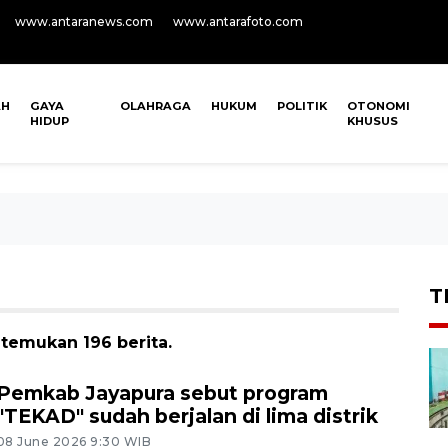
www.antaranews.com
www.antarafoto.com
AH
GAYA
OLAHRAGA
HUKUM
POLITIK
OTONOMI
HIDUP
KHUSUS
T
temukan 196 berita.
Pemkab Jayapura sebut program
"TEKAD" sudah berjalan di lima distrik
08 June 2026 9:30 WIB