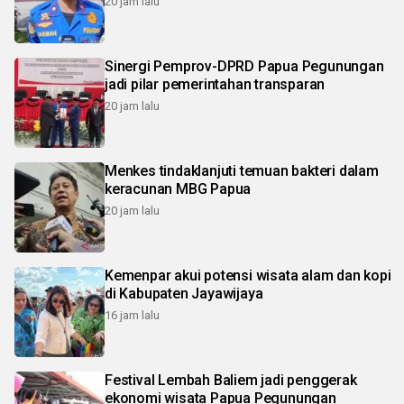
20 jam lalu
Sinergi Pemprov-DPRD Papua Pegunungan
jadi pilar pemerintahan transparan
20 jam lalu
Menkes tindaklanjuti temuan bakteri dalam
keracunan MBG Papua
20 jam lalu
Kemenpar akui potensi wisata alam dan kopi
di Kabupaten Jayawijaya
16 jam lalu
Festival Lembah Baliem jadi penggerak
ekonomi wisata Papua Pegunungan