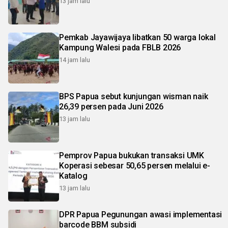
13 jam lalu
Pemkab Jayawijaya libatkan 50 warga lokal
Kampung Walesi pada FBLB 2026
14 jam lalu
BPS Papua sebut kunjungan wisman naik
26,39 persen pada Juni 2026
13 jam lalu
Pemprov Papua bukukan transaksi UMK
Koperasi sebesar 50,65 persen melalui e-
Katalog
13 jam lalu
DPR Papua Pegunungan awasi implementasi
barcode BBM subsidi