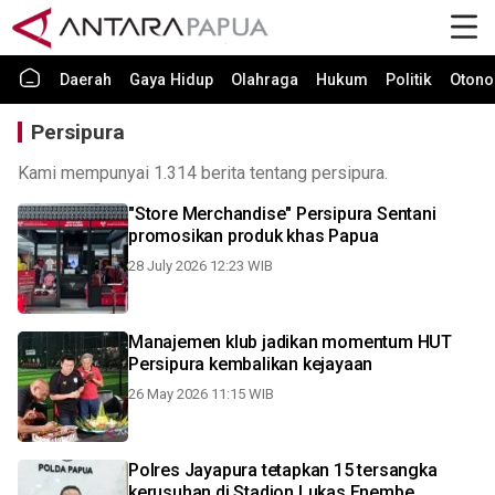
Daerah
Gaya Hidup
Olahraga
Hukum
Politik
Otono
Persipura
Kami mempunyai 1.314 berita tentang persipura.
"Store Merchandise" Persipura Sentani
promosikan produk khas Papua
28 July 2026 12:23 WIB
Manajemen klub jadikan momentum HUT
Persipura kembalikan kejayaan
26 May 2026 11:15 WIB
Polres Jayapura tetapkan 15 tersangka
kerusuhan di Stadion Lukas Enembe