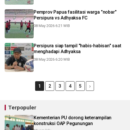
Pemprov Papua fasilitasi warga "nobar"
Persipura vs Adhyaksa FC
08 May 2026 6:21 WIB
Persipura siap tampil "habis-habisan" saat
menghadapi Adhyaksa
08 May 2026 6:20 WIB
1
2
3
4
5
Terpopuler
Kementerian PU dorong keterampilan
konstruksi OAP Pegunungan