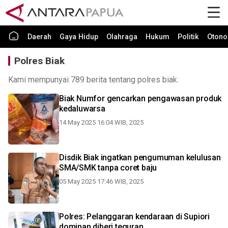
Daerah
Gaya Hidup
Olahraga
Hukum
Politik
Otono
Polres Biak
Kami mempunyai 789 berita tentang polres biak.
Biak Numfor gencarkan pengawasan produk
kedaluwarsa
14 May 2025 16:04 WIB, 2025
Disdik Biak ingatkan pengumuman kelulusan
SMA/SMK tanpa coret baju
05 May 2025 17:46 WIB, 2025
Polres: Pelanggaran kendaraan di Supiori
dominan diberi teguran