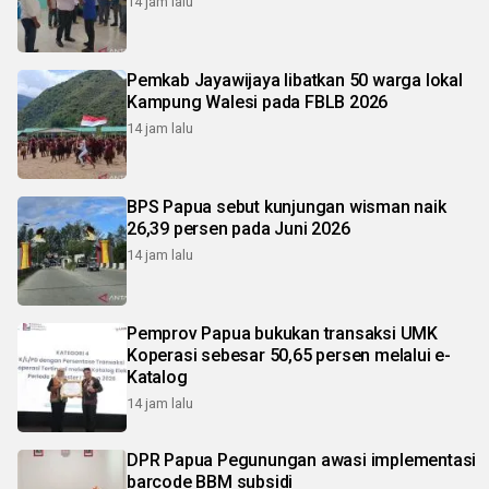
14 jam lalu
Pemkab Jayawijaya libatkan 50 warga lokal
Kampung Walesi pada FBLB 2026
14 jam lalu
BPS Papua sebut kunjungan wisman naik
26,39 persen pada Juni 2026
14 jam lalu
Pemprov Papua bukukan transaksi UMK
Koperasi sebesar 50,65 persen melalui e-
Katalog
14 jam lalu
DPR Papua Pegunungan awasi implementasi
barcode BBM subsidi