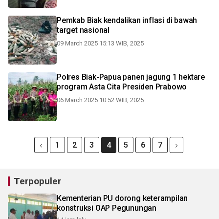
Pemkab Biak kendalikan inflasi di bawah
target nasional
09 March 2025 15:13 WIB, 2025
Polres Biak-Papua panen jagung 1 hektare
program Asta Cita Presiden Prabowo
06 March 2025 10:52 WIB, 2025
1
2
3
4
5
6
7
Terpopuler
Kementerian PU dorong keterampilan
konstruksi OAP Pegunungan