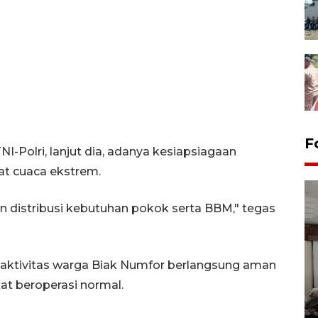
F
-Polri, lanjut dia, adanya kesiapsiagaan
t cuaca ekstrem.
n distribusi kebutuhan pokok serta BBM," tegas
 aktivitas warga Biak Numfor berlangsung aman
Antara Biro Papua
t beroperasi normal.
bersilahturahmi dengan
Pendam XVII/Cenderawasih