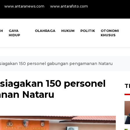
www.antaranews.com
www.antarafoto.com
AH
GAYA
OLAHRAGA
HUKUM
POLITIK
OTONOMI
HIDUP
KHUSUS
 siagakan 150 personel gabungan pengamanan Nataru
siagakan 150 personel
T
nan Nataru