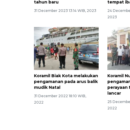
tahun baru
tempat ib
31 December 2023 13:14 WIB, 2023
24 December
2023
Koramil Biak Kota melakukan
Koramil N
pengamanan pada arus balik
pengaman
mudik Natal
perayaan 
lancar
31 December 2022 18:10 WIB,
25 December
2022
2022