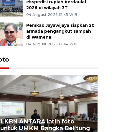
ekspedisi rupiah berdaulat
2026 di wilayah 3T
04 August 2026 12:45 WIB
Pemkab Jayawijaya siapkan 20
armada pengangkut sampah
di Wamena
04 August 2026 12:44 WIB
oto
LKBN ANTARA latih foto
untuk UMKM Bangka Belitung
Agrowisa