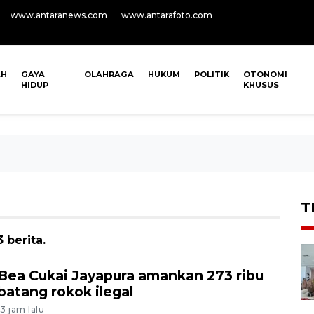
www.antaranews.com
www.antarafoto.com
AH
GAYA
OLAHRAGA
HUKUM
POLITIK
OTONOMI
HIDUP
KHUSUS
T
 berita.
Bea Cukai Jayapura amankan 273 ribu
batang rokok ilegal
13 jam lalu