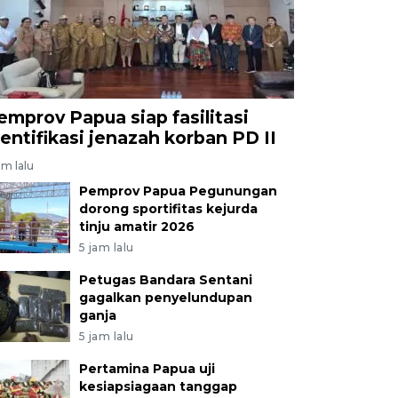
emprov Papua siap fasilitasi
dentifikasi jenazah korban PD II
am lalu
Pemprov Papua Pegunungan
dorong sportifitas kejurda
tinju amatir 2026
5 jam lalu
Petugas Bandara Sentani
gagalkan penyelundupan
ganja
5 jam lalu
Pertamina Papua uji
kesiapsiagaan tanggap