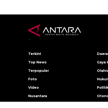
>
Terkini
Daera
Top News
Gaya 
Terpopuler
Olahr
Foto
Huku
Video
Politi
Nusantara
Otono