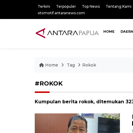
Terkini
Terpopuler
Top News
Tentang Kami
otomotif.antaranews.com
HOME
DAER
Home
Tag
Rokok
#ROKOK
Kumpulan berita rokok, ditemukan 323