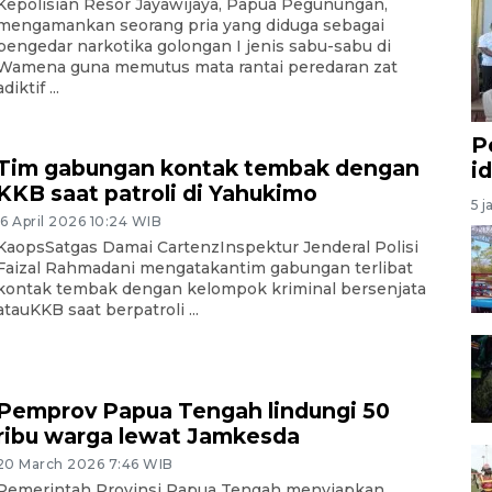
Kepolisian Resor Jayawijaya, Papua Pegunungan,
mengamankan seorang pria yang diduga sebagai
pengedar narkotika golongan I jenis sabu-sabu di
Wamena guna memutus mata rantai peredaran zat
adiktif ...
P
Tim gabungan kontak tembak dengan
i
KKB saat patroli di Yahukimo
5 j
16 April 2026 10:24 WIB
KaopsSatgas Damai CartenzInspektur Jenderal Polisi
Faizal Rahmadani mengatakantim gabungan terlibat
kontak tembak dengan kelompok kriminal bersenjata
atauKKB saat berpatroli ...
Pemprov Papua Tengah lindungi 50
ribu warga lewat Jamkesda
20 March 2026 7:46 WIB
Pemerintah Provinsi Papua Tengah menyiapkan