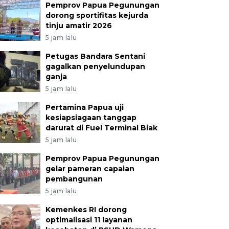
Pemprov Papua Pegunungan
dorong sportifitas kejurda
tinju amatir 2026
5 jam lalu
Petugas Bandara Sentani
gagalkan penyelundupan
ganja
5 jam lalu
Pertamina Papua uji
kesiapsiagaan tanggap
darurat di Fuel Terminal Biak
5 jam lalu
Pemprov Papua Pegunungan
gelar pameran capaian
pembangunan
5 jam lalu
Kemenkes RI dorong
optimalisasi 11 layanan