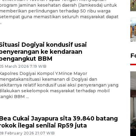
program jaminan kesehatan daerah (Jamkesda) untuk
memberikan perlindungan terhadap 50 ribu warga
setempat guna memastikan seluruh masyarakat dapat
..
Situasi Dogiyai kondusif usai
penyerangan ke kendaraan
F
pengangkut BBM
05 March 2026 7:19 WIB
Kapolres Dogiyai Kompol Y.Mince Mayor
mengatakansituasi keamanan di Dogiyai dan
sekitarnya relatif kondusif usai aksi penyerangan yang
dilakukan sekelompok masyarakat terhadap mobil
tangki BBM ...
Antara Biro Papua
Bea Cukai Jayapura sita 39.840 batang
bersilahturahmi dengan
rokok ilegal senilai Rp59 juta
Pendam XVII/Cenderawasih
28 February 2026 21:07 WIB
14 March 2022 15:11 WIB, 2022