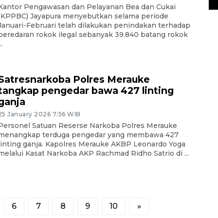
Kantor Pengawasan dan Pelayanan Bea dan Cukai
(KPPBC) Jayapura menyebutkan selama periode
Januari-Februari telah dilakukan penindakan terhadap
peredaran rokok ilegal sebanyak 39.840 batang rokok
..
Satresnarkoba Polres Merauke
tangkap pengedar bawa 427 linting
ganja
25 January 2026 7:56 WIB
Personel Satuan Reserse Narkoba Polres Merauke
menangkap terduga pengedar yang membawa 427
linting ganja. Kapolres Merauke AKBP Leonardo Yoga
melalui Kasat Narkoba AKP Rachmad Ridho Satrio di ...
6
7
8
9
10
»