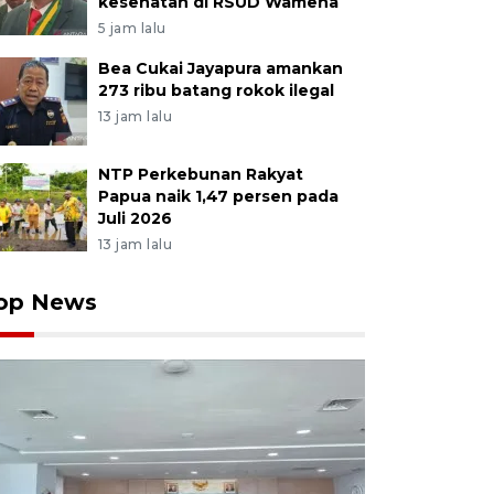
kesehatan di RSUD Wamena
5 jam lalu
Bea Cukai Jayapura amankan
273 ribu batang rokok ilegal
13 jam lalu
NTP Perkebunan Rakyat
Papua naik 1,47 persen pada
Juli 2026
13 jam lalu
op News