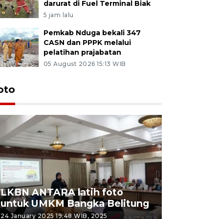
darurat di Fuel Terminal Biak
5 jam lalu
Pemkab Nduga bekali 347
CASN dan PPPK melalui
pelatihan prajabatan
05 August 2026 15:13 WIB
oto
LKBN ANTARA latih foto
untuk UMKM Bangka Belitung
Agrowisa
24 January 2025 19:48 WIB, 2025
26 September 